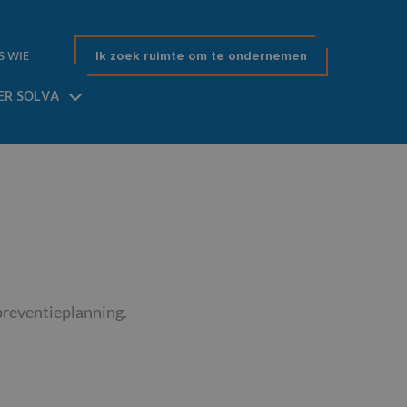
S WIE
Ik zoek ruimte om te ondernemen
ER SOLVA
preventieplanning.