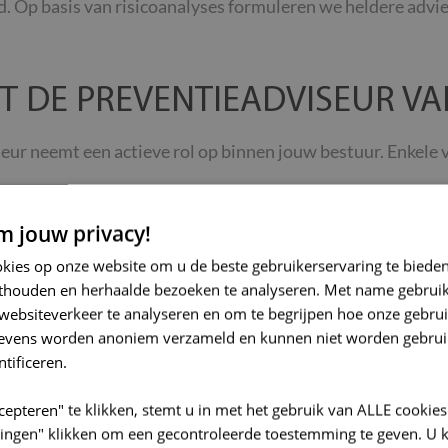
. Op basis van risicoanalyses formuleren we heldere advie
T DE PREVENTIEADVISEUR VA
ur neemt een actieve rol op binnen jouw bestuur. Enkele v
 van de wettelijke opdrachten van een interne preventiea
 jouw privacy!
en van arbeidsongevallen en opmaken van ongevallenste
okies op onze website om u de beste gebruikerservaring te biede
thouden en herhaalde bezoeken te analyseren. Met name gebrui
an risicoanalyses en adviseren over preventiemaatregel
websiteverkeer te analyseren en om te begrijpen hoe onze gebrui
gevens worden anoniem verzameld en kunnen niet worden gebrui
ntificeren.
n bij brandpreventie, evacuatieoefeningen en inspectiebe
cepteren" te klikken, stemt u in met het gebruik van ALLE cookies
nen bij opleidingen over o.a. beeldschermwerk, PBM’s, gev
llingen" klikken om een gecontroleerde toestemming te geven. U 