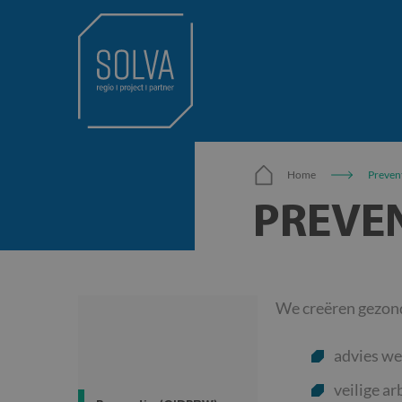
Home
Preven
PREVE
We creëren gezond
advies we
veilige a