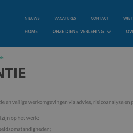
NIEUWS
VACATURES
CONTACT
WIE I
HOME
ONZE DIENSTVERLENING
OV
tie
NTIE
e en veilige werkomgevingen via advies, risicoanalyse en 
lzijn op het werk;
rbeidsomstandigheden;