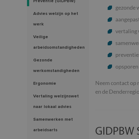
Preventie (GIDPBW)
gezonde 
Advies welzijn op het
aangepast
werk
vertaling
Veilige
samenwer
arbeidsomstandigheden
preventie
Gezonde
opsporen 
werkomstandigheden
Neem contact op
Ergonomie
en de Denderregio
Vertaling welzijnswet
naar lokaal advies
Samenwerken met
GIDPBW 
arbeidsarts