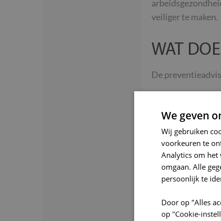
arbeidsgezondheid
veiliger te maken.
WAT DOE
De preventieadvise
Uitvoeren
We geven om
Onderzoek
Wij gebruiken co
voorkeuren te on
Opmaken v
Analytics om het 
omgaan. Alle ge
persoonlijk te ide
Begeleide
Door op "Alles ac
Ondersteu
op "Cookie-inste