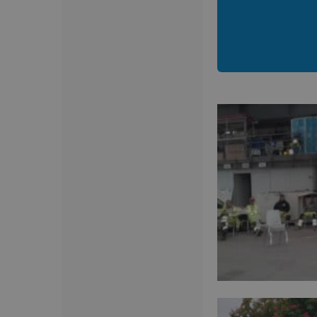
VISITOR_PRIVACY_
_ga_8JGFN13RXQ