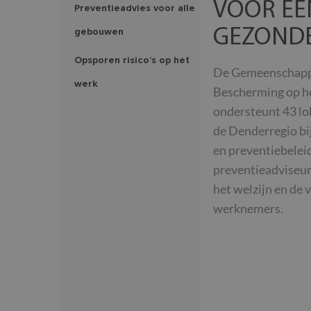
VOOR EEN
Preventieadvies voor alle
gebouwen
GEZOND
Opsporen risico’s op het
De Gemeenschappel
werk
Bescherming op 
ondersteunt 43 lo
de Denderregio bi
en preventiebelei
preventieadviseurs
het welzijn en de 
werknemers.