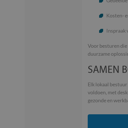
Gedeelde 
Kosten- e
PHPSESSID
Inspraak 
Voor besturen die
__cf_bm
duurzame oplossi
inc_optin_never_se
SAMEN B
popup-1
Elk lokaal bestuur
Naam
voldoen, met desk
Naam
Naam
_cfuvid
gezonde en werkb
_ga
YSC
__Secure-ROLLOU
VISITOR_INFO1_LIV