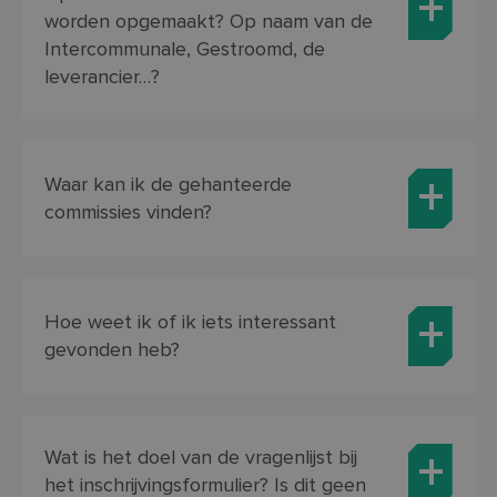
voor
worden opgemaakt? Op naam van de
een 
Intercommunale, Gestroomd, de
voor
beh
leverancier…?
een 
stat
gebr
pagi
__cf_bm
29 minuten
Deze
Cloudflare
56 seconden
word
Inc.
Waar kan ik de gehanteerde
om o
.vimeo.com
te m
commissies vinden?
mens
Dit 
de w
geld
te k
over
van 
Hoe weet ik of ik iets interessant
inc_optin_never_see_again-
.so-lva.be
1 maand 3
Bepa
gevonden heb?
popup-1
weken
up g
Wat is het doel van de vragenlijst bij
Aanbieder /
Naam
Vervaldatum
O
Aanbieder
Domein
het inschrijvingsformulier? Is dit geen
Naam
Vervaldatum
Omschrijving
/ Domein