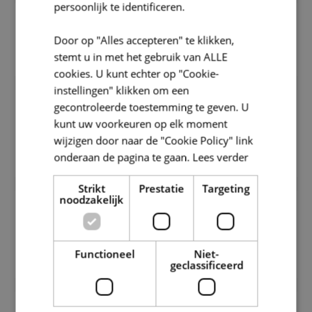
persoonlijk te identificeren.
Wanneer wordt de groepsaankoop
Door op "Alles accepteren" te klikken,
afgesloten?
stemt u in met het gebruik van ALLE
cookies. U kunt echter op "Cookie-
instellingen" klikken om een
gecontroleerde toestemming te geven. U
Ik kan door omstandigheden toch niet
kunt uw voorkeuren op elk moment
deelnemen aan het weekend. Kan ik
wijzigen door naar de "Cookie Policy" link
mijn put een andere keer uitgraven?
onderaan de pagina te gaan.
Lees verder
Strikt
Prestatie
Targeting
noodzakelijk
Ik moet op zaterdag/zondag vroeger
weg. Kan ik mijn geleende spullen of
vondsten ergens binnenbrengen?
Functioneel
Niet-
geclassificeerd