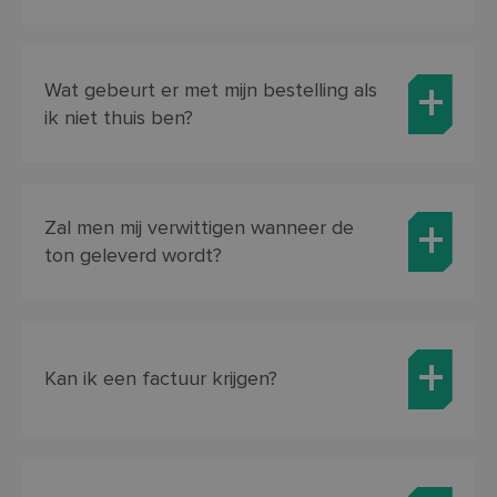
ve
pr
_ga_8JGFN13RXQ
.so-lva.be
1 jaar 1
Deze cookie word
in
maand
gebruikt door
h
Google Analytics
w
om de sessiestatu
Wat gebeurt er met mijn bestelling als
ge
te behouden.
t
ik niet thuis ben?
se
Zal men mij verwittigen wanneer de
ton geleverd wordt?
Kan ik een factuur krijgen?