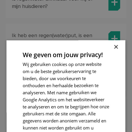
mijn huisdieren?
Ik heb een regen(water)put, is een
regenton dan nog interessant?
×
We geven om jouw privacy!
Wij gebruiken cookies op onze website
om u de beste gebruikerservaring te
Waar moet ik op letten vooraleer ik
bieden, door uw voorkeuren te
een ton bestel?
onthouden en herhaalde bezoeken te
analyseren. Met name gebruiken we
Google Analytics om het websiteverkeer
te analyseren en om te begrijpen hoe onze
Wat heeft een regenton met klimaat
gebruikers met de site omgaan. Alle
te maken?
gegevens worden anoniem verzameld en
kunnen niet worden gebruikt om u