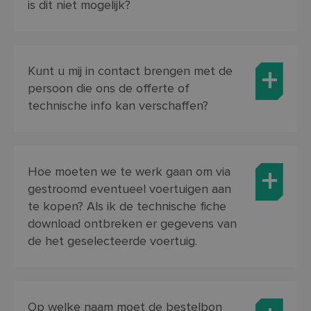
is dit niet mogelijk?
door
lva.be
Scri
om 
cook
van 
onth
cook
Kunt u mij in contact brengen met de
van 
persoon die ons de offerte of
Scri
nood
technische info kan verschaffen?
corr
PHPSESSID
Sessie
Cook
PHP.net
gege
www.so-
appl
lva.be
basi
taal.
Hoe moeten we te werk gaan om via
Google
iden
Privacy Policy
alg
gestroomd eventueel voertuigen aan
doel
word
te kopen? Als ik de technische fiche
om v
download ontbreken er gegevens van
van
gebr
de het geselecteerde voertuig.
te o
Het 
gesp
will
gege
numm
word
Op welke naam moet de bestelbon
kan s