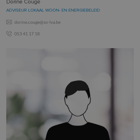
Dorine Cougé
ADVISEUR LOKAAL WOON- EN ENERGIEBELEID
dorine.couge@so-lva.be
053 41 17 18