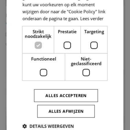
kunt uw voorkeuren op elk moment
wijzigen door naar de "Cookie Policy" link
Bart Cherretté
onderaan de pagina te gaan.
Lees verder
COÖRDINATOR ONROEREND ERFGOED
Strikt
Prestatie
Targeting
bart.cherrette@so-lva.be
noodzakelijk
053 64 65 36
0486 83 13 41
Functioneel
Niet-
geclassificeerd
ALLES ACCEPTEREN
ALLES AFWIJZEN
DETAILS WEERGEVEN