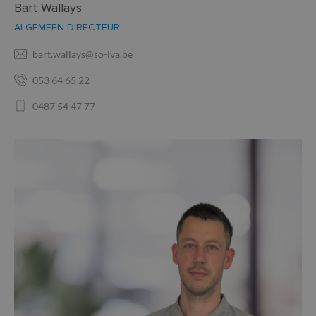
Bart Wallays
ALGEMEEN DIRECTEUR
bart.wallays@so-lva.be
053 64 65 22
0487 54 47 77