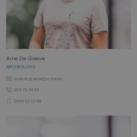
Arne De Graeve
ARCHEOLOOG
arne.de.graeve@so-lva.be
053 73 74 29
0499 52 19 98