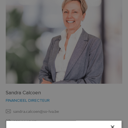
Sandra Calcoen
FINANCIEEL DIRECTEUR
sandra.calcoen@so-lva.be
053 64 65 37
×