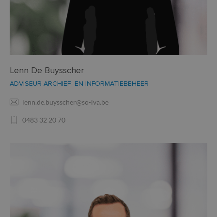
Lenn De Buysscher
ADVISEUR ARCHIEF- EN INFORMATIEBEHEER
lenn.de.buysscher@so-lva.be
0483 32 20 70