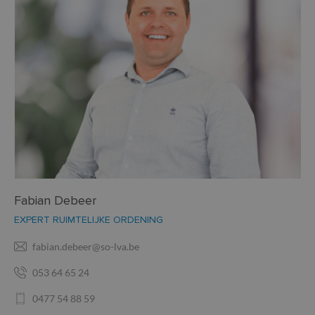
Fabian Debeer
EXPERT RUIMTELIJKE ORDENING
fabian.debeer@so-lva.be
053 64 65 24
0477 54 88 59