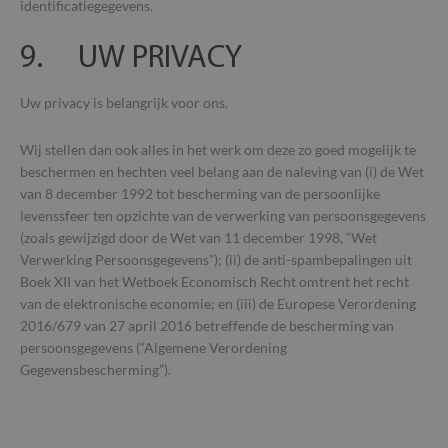
identificatiegegevens.
9. UW PRIVACY
Aanbieder /
Naam
Vervaldatum
O
Aanbieder
Domein
Naam
Vervaldatum
Omschrijving
/ Domein
Uw privacy is belangrijk voor ons.
_cfuvid
.vimeo.com
Sessie
De
ge
_ga
1 jaar 1
Deze cookienaam
Google
Aanbieder /
Naam
Vervaldatum
Omschrijvi
b
maand
is gekoppeld aan
LLC
Domein
Wij stellen dan ook alles in het werk om deze zo goed mogelijk te
ge
Google Universal
.so-lva.be
ge
Analytics - wat ee
beschermen en hechten veel belang aan de naleving van (i) de Wet
YSC
Sessie
Deze cooki
Google LLC
o
belangrijke updat
door YouT
.youtube.com
ge
van 8 december 1992 tot bescherming van de persoonlijke
is van de meer
ingesteld 
te
algemeen
weergaven
levenssfeer ten opzichte van de verwerking van persoonsgegevens
d
gebruikte
ingesloten 
co
analyseservice va
(zoals gewijzigd door de Wet van 11 december 1998, “Wet
te houden.
de
Google. Deze
Verwerking Persoonsgegevens”); (ii) de anti-spambepalingen uit
b
cookie wordt
VISITOR_INFO1_LIVE
5 maanden 4
Deze cooki
Google LLC
pe
gebruikt om unie
Boek XII van het Wetboek Economisch Recht omtrent het recht
weken
door YouT
.youtube.com
di
gebruikers te
ingesteld 
van de elektronische economie; en (iii) de Europese Verordening
ve
onderscheiden
gebruikers
door een
2016/679 van 27 april 2016 betreffende de bescherming van
bij te hou
__Secure-ROLLOUT_TOKEN
.youtube.com
5 maanden 4
willekeurig
YouTube-vi
persoonsgegevens (“Algemene Verordening
weken
gegenereerd
in sites zijn
nummer toe te
Gegevensbescherming”).
ingesloten;
VISITOR_PRIVACY_METADATA
5 maanden 4
wijzen als klant-ID
De
YouTube
ook bepale
Het is opgenome
weken
ge
.youtube.com
websitebez
in elk
t
nieuwe of 
paginaverzoek op
de
versie van 
een site en wordt
pr
YouTube-in
gebruikt om
v