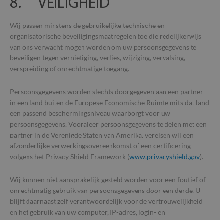
8. VEILIGHEID
Het 
gesp
will
Wij passen minstens de gebruikelijke technische en
gege
numm
organisatorische beveiligingsmaatregelen toe die redelijkerwijs
word
van ons verwacht mogen worden om uw persoonsgegevens te
kan s
voor
beveiligen tegen vernietiging, verlies, wijziging, vervalsing,
een 
voor
verspreiding of onrechtmatige toegang.
beh
een 
stat
Persoonsgegevens worden slechts doorgegeven aan een partner
gebr
pagi
in een land buiten de Europese Economische Ruimte mits dat land
een passend beschermingsniveau waarborgt voor uw
__cf_bm
29 minuten
Deze
Cloudflare
56 seconden
word
persoonsgegevens. Vooraleer persoonsgegevens te delen met een
Inc.
om o
.vimeo.com
partner in de Verenigde Staten van Amerika, vereisen wij een
te m
mens
afzonderlijke verwerkingsovereenkomst of een certificering
Dit 
volgens het Privacy Shield Framework (
www.privacyshield.gov
).
de w
geld
te k
over
Wij kunnen niet aansprakelijk gesteld worden voor een foutief of
van 
onrechtmatig gebruik van persoonsgegevens door een derde. U
inc_optin_never_see_again-
.so-lva.be
1 maand 3
Bepa
blijft daarnaast zelf verantwoordelijk voor de vertrouwelijkheid
popup-1
weken
up g
en het gebruik van uw computer, IP-adres, login- en