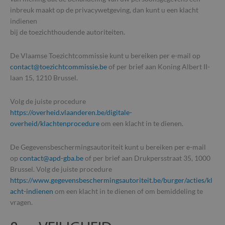
strikt noodzakelijke cookies.
inbreuk maakt op de privacywetgeving, dan kunt u een klacht
Aanbieder /
indienen
Naam
Vervaldatum
Omsc
Domein
bij de toezichthoudende autoriteiten.
CookieScriptConsent
4 weken 2
Deze
CookieScript
dagen
word
www.so-
door
lva.be
De Vlaamse Toezichtcommissie kunt u bereiken per e-mail op
Scri
contact@toezichtcommissie.be
of per brief aan Koning Albert II-
om 
cook
laan 15, 1210 Brussel.
van 
onth
cook
Volg de juiste procedure
van 
Scri
https://overheid.vlaanderen.be/digitale-
nood
overheid/klachtenprocedure
om een klacht in te dienen.
corr
PHPSESSID
Sessie
Cook
PHP.net
gege
De Gegevensbeschermingsautoriteit kunt u bereiken per e-mail
www.so-
appl
lva.be
op
contact@apd-gba.be
of per brief aan Drukpersstraat 35, 1000
basi
taal.
Brussel. Volg de juiste procedure
Google
iden
https://www.gegevensbeschermingsautoriteit.be/burger/acties/kl
Privacy Policy
alg
doel
acht-indienen
om een klacht in te dienen of om bemiddeling te
word
vragen.
om v
van
gebr
te o