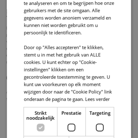
te analyseren en om te begrijpen hoe onze
gebruikers met de site omgaan. Alle
5. BEWAARPERIODE
gegevens worden anoniem verzameld en
kunnen niet worden gebruikt om u
De persoonsgegevens worden door ons verwerkt en bewaard
persoonlijk te identificeren.
gedurende een redelijke termijn die noodzakelijk is voor de
verwezenlijking van de vooropgestelde doeleinden, in functie van
Door op "Alles accepteren" te klikken,
onze contractuele relatie, om aan wettelijke vereisten te voldoen,
stemt u in met het gebruik van ALLE
of in het kader van gebruikelijke retentiemechanismen die
cookies. U kunt echter op "Cookie-
redelijkerwijs beperkt zijn in tijd (
back-ups
).
instellingen" klikken om een
6. UW RECHTEN
gecontroleerde toestemming te geven. U
kunt uw voorkeuren op elk moment
wijzigen door naar de "Cookie Policy" link
Alle personen waarvan wij persoonsgegevens bewaren, hebben
steeds het recht om:
onderaan de pagina te gaan.
Lees verder
Strikt
Prestatie
Targeting
inzage te verkrijgen in hun persoonsgegevens;
noodzakelijk
hun persoonsgegevens te laten verbeteren of aanvullen
indien deze onjuist of onvolledig zijn;