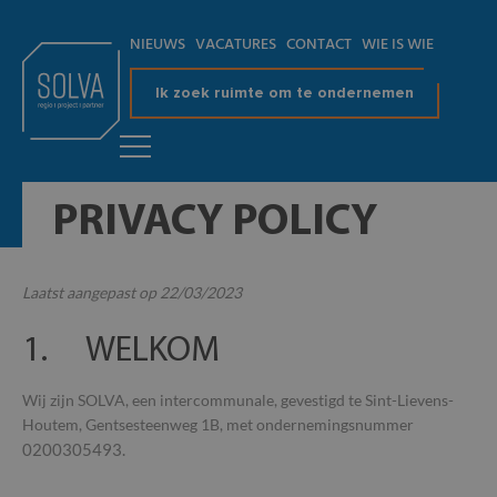
NIEUWS
VACATURES
CONTACT
WIE IS WIE
Ik zoek ruimte om te ondernemen
PRIVACY POLICY
Laatst aangepast op 22/03/2023
1. WELKOM
Wij zijn SOLVA, een intercommunale, gevestigd te Sint-Lievens-
Houtem, Gentsesteenweg 1B, met ondernemingsnummer
0200305493.