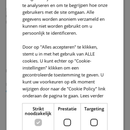
te analyseren en om te begrijpen hoe onze
Neem deel aan onze enquête en
maak kans op gratis begeleiding
gebruikers met de site omgaan. Alle
rond jouw hernieuwbaar energieproject! De voordelen voor jouw
gegevens worden anoniem verzameld en
bedrijf zijn o.a.:
kunnen niet worden gebruikt om u
persoonlijk te identificeren.
Financieel (o.a. prijsstabiliteit)
Duurzaam & toekomstbestendig
Door op "Alles accepteren" te klikken,
stemt u in met het gebruik van ALLE
Lokale verankering & samenwerking
cookies. U kunt echter op "Cookie-
instellingen" klikken om een
Praktisch
gecontroleerde toestemming te geven. U
kunt uw voorkeuren op elk moment
Neem deel aan onze enquête door de QR-code te scannen of via
wijzigen door naar de "Cookie Policy" link
deze link
.
onderaan de pagina te gaan.
Lees verder
Strikt
Prestatie
Targeting
noodzakelijk