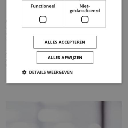
Functioneel
Niet-
geclassificeerd
Op 30 juni wordt de enquête afgesloten
en worden interessante
clusters van bedrijven geïdentificeerd. In september geven we een
seintje of jouw bedrijf geselecteerd is voor verdere begeleiding. In
het najaar voorzien we de effectieve begeleiding.
ALLES ACCEPTEREN
We willen je alvast bedanken voor je interesse en je tijd. Bij
ALLES AFWIJZEN
verdere vragen rond deze campagne kan je steeds terecht bij Ina
De Jaeger (SOLVA –
ina.de.jaeger@so-lva.be
– 0487 48 58 42).
DETAILS WEERGEVEN
Strikt noodzakelijk
Prestatie
Targeting
Functioneel
Niet-geclassificeerd
Strikt noodzakelijke cookies maken de
kernfunctionaliteiten van de website mogelijk, zoals
gebruikersaanmelding en accountbeheer. De
website kan niet goed worden gebruikt zonder de