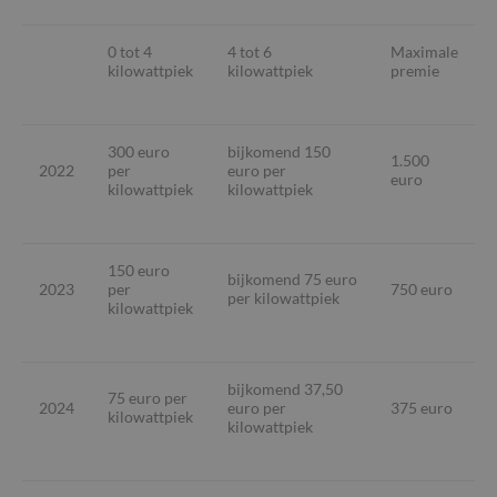
0 tot 4
4 tot 6
Maximale
kilowattpiek
kilowattpiek
premie
300 euro
bijkomend 150
1.500
2022
per
euro per
euro
kilowattpiek
kilowattpiek
150 euro
bijkomend 75 euro
2023
per
750 euro
per kilowattpiek
kilowattpiek
bijkomend 37,50
75 euro per
2024
euro per
375 euro
kilowattpiek
kilowattpiek