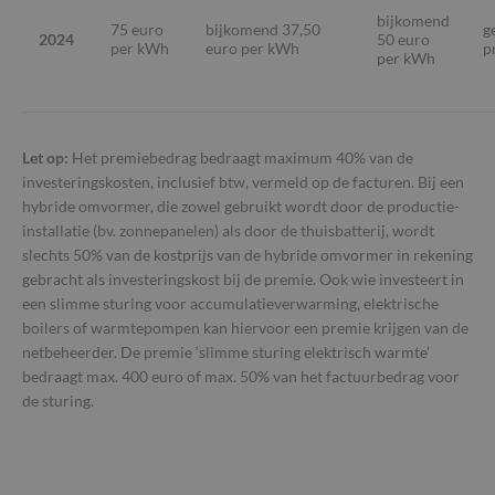
dagen
word
www.so-
bijkomend
door
lva.be
75 euro
bijkomend 37,50
g
2024
50 euro
Scri
per kWh
euro per kWh
p
om 
per kWh
cook
van 
onth
cook
van 
Scri
Let op:
Het premiebedrag bedraagt maximum 40% van de
nood
corr
investeringskosten, inclusief btw, vermeld op de facturen. Bij een
hybride omvormer, die zowel gebruikt wordt door de productie-
PHPSESSID
Sessie
Cook
PHP.net
gege
www.so-
installatie (bv. zonnepanelen) als door de thuisbatterij, wordt
appl
lva.be
slechts 50% van de kostprijs van de hybride omvormer in rekening
basi
taal.
gebracht als investeringskost bij de premie. Ook wie investeert in
Google
iden
Privacy Policy
een slimme sturing voor accumulatieverwarming, elektrische
alg
doel
boilers of warmtepompen kan hiervoor een premie krijgen van de
word
om v
netbeheerder. De premie ‘slimme sturing elektrisch warmte’
van
bedraagt max. 400 euro of max. 50% van het factuurbedrag voor
gebr
te o
de sturing.
Het 
gesp
will
gege
numm
word