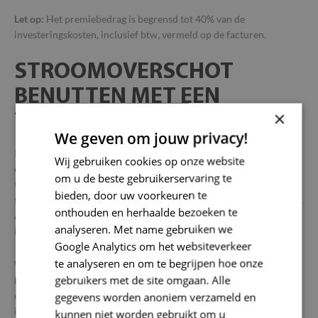
Let op:
Het premiebedrag is begrensd tot 40% van de
investeringskosten, inclusief btw, vermeld op de facturen.
STROOMOVERSCHOT
BENUTTEN MET EEN
×
THUISBATTERIJ
We geven om jouw privacy!
In 2021 werden ruim
30 keer meer thuisbatterijen
geïnstalleerd
Wij gebruiken cookies op onze website
dan in 2020. De hoge energieprijzen maken de installatie van een
om u de beste gebruikerservaring te
thuisbatterij interessanter. Ook de afschaffing van de
bieden, door uw voorkeuren te
terugdraaiende teller overtuigde heel wat zonnepaneleneigenaars.
onthouden en herhaalde bezoeken te
Al betekent dat niet dat zo’n batterij voor iedereen een rendabele
analyseren. Met name gebruiken we
investering is.
Google Analytics om het websiteverkeer
te analyseren en om te begrijpen hoe onze
Wie de stroom van zijn zonnepanelen niet helemaal verbruikt,
gebruikers met de site omgaan. Alle
injecteert het stroomoverschot meestal terug in het
elektriciteitsnet. Sinds de afschaffing van de terugdraaiende teller
gegevens worden anoniem verzameld en
is dat minder interessant dan vroeger. Met een thuisbatterij kan je
kunnen niet worden gebruikt om u