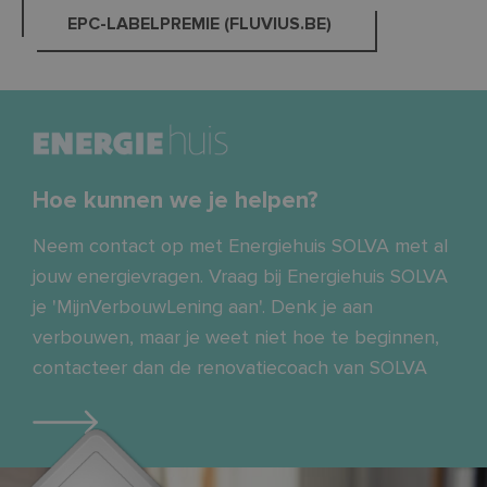
Scri
EPC-LABELPREMIE (FLUVIUS.BE)
om 
cook
van 
onth
cook
van 
Scri
nood
corr
PHPSESSID
Sessie
Cook
PHP.net
Hoe kunnen we je helpen?
gege
www.so-
appl
lva.be
basi
taal.
Neem contact op met Energiehuis SOLVA met al
Google
iden
Privacy Policy
alg
jouw energievragen. Vraag bij Energiehuis SOLVA
doel
word
je 'MijnVerbouwLening aan'. Denk je aan
om v
van
verbouwen, maar je weet niet hoe te beginnen,
gebr
te o
contacteer dan de renovatiecoach van SOLVA
Het 
gesp
will
gege
numm
word
kan s
voor