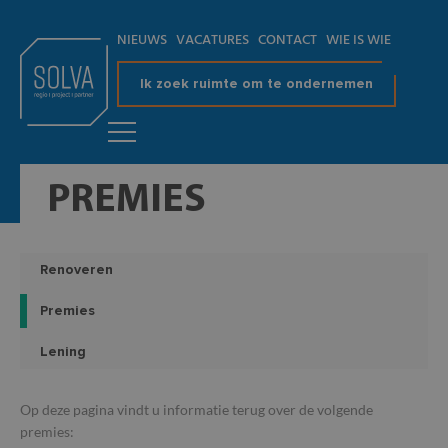
NIEUWS
VACATURES
CONTACT
WIE IS WIE
Ik zoek ruimte om te ondernemen
PREMIES
Renoveren
Premies
Lening
Op deze pagina vindt u informatie terug over de volgende
premies: