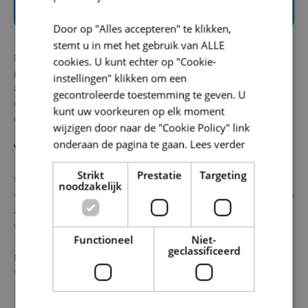
Door op "Alles accepteren" te klikken,
stemt u in met het gebruik van ALLE
De Vlaamse aanpassingspremie is een
premie voor 65-
cookies. U kunt echter op "Cookie-
plussers
die hun woning in het Vlaamse Gewest willen aanpassen
instellingen" klikken om een
aan de noden van het ouder worden. U kunt de premie krijgen als
gecontroleerde toestemming te geven. U
u bv. technische hulpmiddelen installeert of verbouwingen doet
kunt uw voorkeuren op elk moment
om uw woning toegankelijker te maken.
wijzigen door naar de "Cookie Policy" link
onderaan de pagina te gaan.
Lees verder
VOORWAARDEN
Strikt
Prestatie
Targeting
U kunt de aanpassingspremie aanvragen als bewoner of
noodzakelijk
verhuurder. Om een aanpassingspremie te krijgen, moet u voldoen
aan een aantal voorwaarden i.v.m. uw leeftijd, uw inkomen, uw
woning en de facturen.
Functioneel
Niet-
geclassificeerd
Meer informatie over voorwaarden en procedure
vindt u op
Vlaanderen.be.