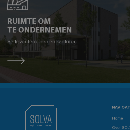
Naam
CookieScriptConse
RUIMTE OM
TE ONDERNEMEN
PHPSESSID
Bedrijventerreinen en kantoren
__cf_bm
inc_optin_never_se
popup-1
Naam
NAVIGAT
Naam
Naam
_cfuvid
Home
_ga
YSC
Over SOL