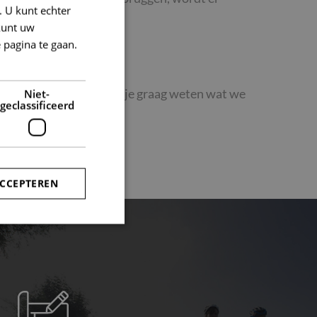
. U kunt echter
kunt uw
 pagina te gaan.
MMEN?
 kern of erbuiten. Wil je graag weten wat we
Niet-
geclassificeerd
ACCEPTEREN
rd
elding en