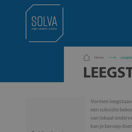
Home
Leegst
LEEGS
Vormen leegstaand
een subsidie bekom
van lokaal onderne
kan je beroep doe