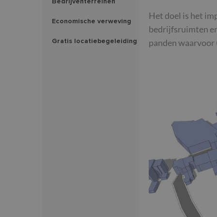
Bedrijventerreinen
Het doel is het im
Economische verweving
bedrijfsruimten en
Gratis locatiebegeleiding
panden waarvoor (