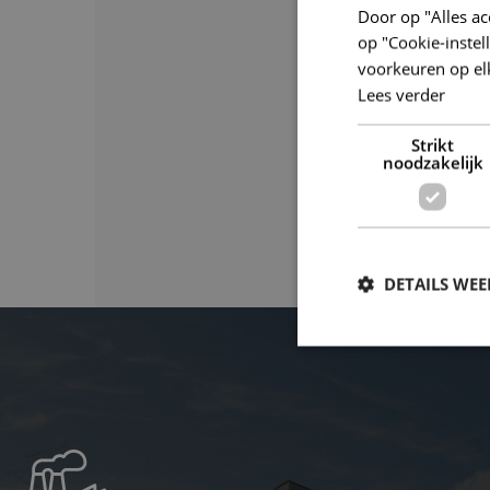
Door op "Alles ac
nagedacht over een 
op "Cookie-inste
voorkeuren op el
HEB JIJ
Lees verder
SOLVA helpt jou g
Strikt
noodzakelijk
allemaal voor jou 
DETAILS WE
S
Strikt noodzakelijke
accountbeheer. De we