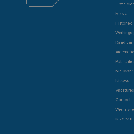
Onze dien
__Secure-ROLLOU
VISITOR_INFO1_LIV
Missie
VISITOR_PRIVACY_
Historiek
_ga_8JGFN13RXQ
Werkings
Raad van
Algemene
Publicatie
Nieuwsbr
Nieuws
Vacatures
Contact
Wie is wie
Ik zoek r