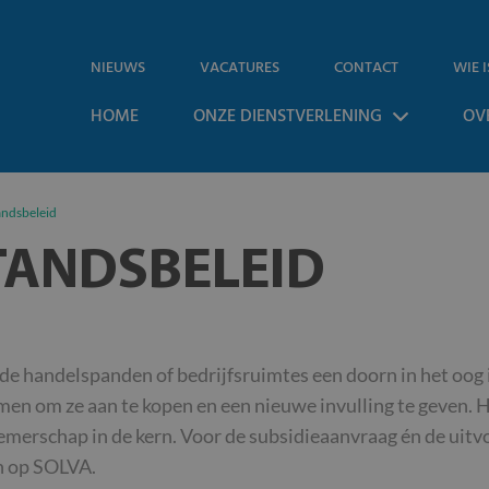
NIEUWS
VACATURES
CONTACT
WIE I
HOME
ONZE DIENSTVERLENING
OV
andsbeleid
TANDSBELEID
e handelspanden of bedrijfsruimtes een doorn in het oog i
en om ze aan te kopen en een nieuwe invulling te geven. H
merschap in de kern. Voor de subsidieaanvraag én de uitvo
n op SOLVA.