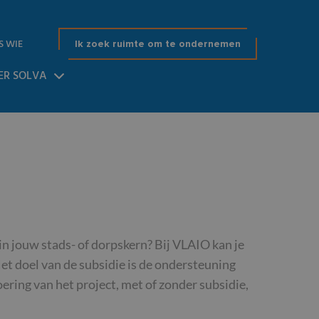
S WIE
Ik zoek ruimte om te ondernemen
ER SOLVA
n jouw stads- of dorpskern? Bij VLAIO kan je
et doel van de subsidie is de ondersteuning
ering van het project, met of zonder subsidie,