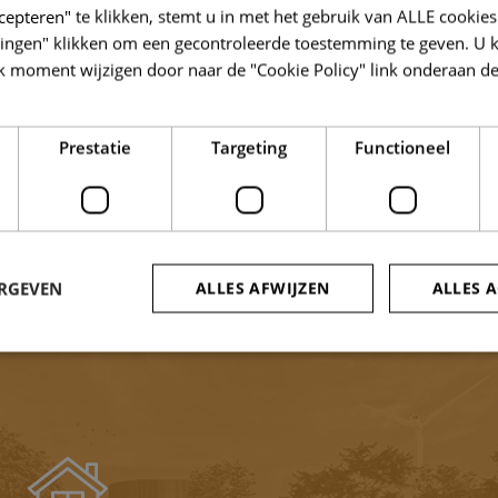
cepteren" te klikken, stemt u in met het gebruik van ALLE cookies
tijdelijke invulling.
llingen" klikken om een gecontroleerde toestemming te geven. U 
k moment wijzigen door naar de "Cookie Policy" link onderaan de
 OOK EEN PAND TE HERBESTE
raag bij het herbestemmen van leegstaande gebouwen, in de
Prestatie
Targeting
Functioneel
kunnen doen? Klop dan snel aan bij
Marie-Julie Loy
.
ERGEVEN
ALLES AFWIJZEN
ALLES 
trikt noodzakelijk
Prestatie
Targeting
Functioneel
Niet-geclassificee
 cookies maken de kernfunctionaliteiten van de website mogelijk, zoals gebruikersaanm
bsite kan niet goed worden gebruikt zonder de strikt noodzakelijke cookies.
Aanbieder /