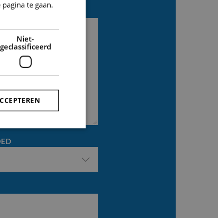
 pagina te gaan.
Niet-
geclassificeerd
ACCEPTEREN
OED
rd
elding en
-Script.com-service
 onthouden. De