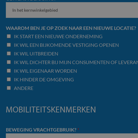
kan ook bepalen of de websitebezoeker de nieuw
METADATA
5 maanden 4
Deze cookie wordt gebruikt om de toes
YouTube
van de YouTube-interface gebruikt.
weken
gebruiker en privacykeuzes voor hun inte
.so-lva.be
.youtube.com
1 jaar 1
Deze cookie wordt gebruikt door Google Analytics om de
op te slaan. Het registreert gegevens o
maand
behouden.
van de bezoeker met betrekking tot vers
privacybeleid en instellingen, zodat h
gerespecteerd in toekomstige sessies.
WAAROM BEN JE OP ZOEK NAAR EEN NIEUWE LOCATIE?
IK START EEN NIEUWE ONDERNEMING
IK WIL EEN BIJKOMENDE VESTIGING OPENEN
IK WIL UITBREIDEN
IK WIL DICHTER BIJ MIJN CONSUMENTEN OF LEVERAN
IK WIL EIGENAAR WORDEN
IK HINDER DE OMGEVING
ANDERE
MOBILITEITSKENMERKEN
BEWEGING VRACHTGEBRUIK?
*