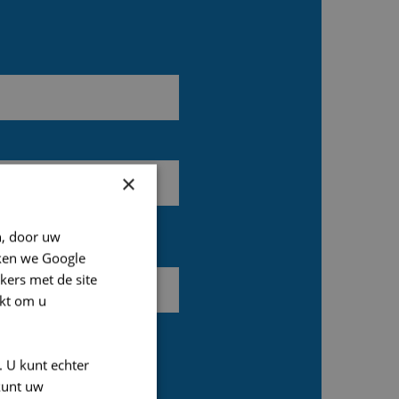
×
n, door uw
ken we Google
kers met de site
kt om u
. U kunt echter
kunt uw