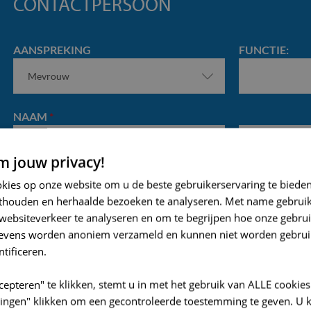
CONTACTPERSOON
S
N
G
/
T
D
E
P
C
L
R
AANSPREKING
FUNCTIE:
O
1
O
D
V
E
I
N
NAAM
*
C
I
 jouw privacy!
E
VOORNAAM
ACHTERNAAM
/
okies op onze website om u de beste gebruikerservaring te biede
R
TEL/ GSM
*
E-MAIL
*
thouden en herhaalde bezoeken te analyseren. Met name gebrui
E
websiteverkeer te analyseren en om te begrijpen hoe onze gebrui
G
gevens worden anoniem verzameld en kunnen niet worden gebrui
I
ntificeren.
O
BEDRIJFSGEGEVENS
cepteren" te klikken, stemt u in met het gebruik van ALLE cookies
llingen" klikken om een gecontroleerde toestemming te geven. U 