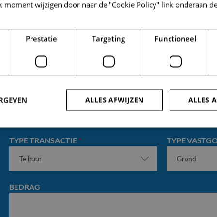
k moment wijzigen door naar de "Cookie Policy" link onderaan de
ECONOMISCHE BEDRIJFSACTIVITEIT:
*
Prestatie
Targeting
Functioneel
ERGEVEN
ALLES AFWIJZEN
ALLES 
TYPE TRANSACTIE
*
TYPE VASTG
trikt noodzakelijk
Prestatie
Targeting
Functioneel
Niet-geclassificee
 cookies maken de kernfunctionaliteiten van de website mogelijk, zoals gebruikersaanm
bsite kan niet goed worden gebruikt zonder de strikt noodzakelijke cookies.
BEDRAG
Aanbieder /
Vervaldatum
Omschrijving
Domein
nt
4 weken 2
Deze cookie wordt gebruikt door de Cookie
CookieScript
dagen
om de cookievoorkeuren van bezoekers te
www.so-