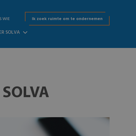
S WIE
Ik zoek ruimte om te ondernemen
ER SOLVA
 SOLVA