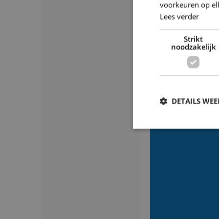
voorkeuren op el
Lees verder
Strikt
noodzakelijk
DETAILS WE
S
Strikt noodzakelijke
accountbeheer. De we
Naam
CookieScriptConse