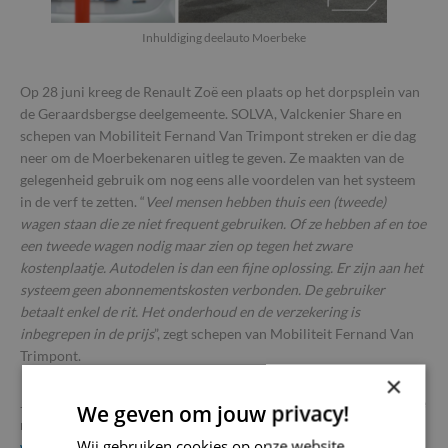
Inhuldiging deelauto Moerbeke
Op 28 juni kreeg de Renault Zoë een plaats op het dorpsplein van
de Geraardsbergse deelgemeente. SOLVA, Valckenier Share en
schepen van Mobiliteit Fernand Van Trimpont streken er die dag
neer om de Moerbekenaren uitleg te geven. Ze maakten van de
gelegenheid gebruik om nog eens alle voordelen van het systeem
in de verf te zetten. “
Veel mensen hebben thuis een (tweede)
wagen staan die ze niet frequent gebruiken. Of ze hebben af en toe
een tweede wagen nodig maar zien op tegen het zware
kostenplaatje. Autodelen is dan een fijne oplossing. Er zijn aan het
systeem geen abonnementskosten verbonden. De gebruiker
betaalt enkel de rit. Het onderhoud en de verzekering is
inbegrepen in de prijs
”, zegt schepen van Mobiliteit Fernand Van
Trimpont.
×
Je vindt de deelauto terug aan de laadpaal op het dorpsplein. Deze
We geven om jouw privacy!
reserveren doe je gemakkelijk via:
Wij gebruiken cookies op onze website
www.valckenier.be/nl/diensten/een-wagen-delen
.