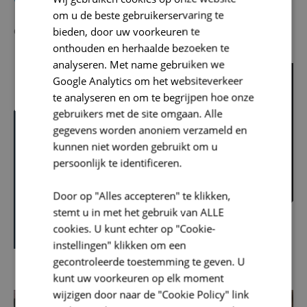
om u de beste gebruikerservaring te
bieden, door uw voorkeuren te
Geniet van de rit!
onthouden en herhaalde bezoeken te
analyseren. Met name gebruiken we
Google Analytics om het websiteverkeer
te analyseren en om te begrijpen hoe onze
gebruikers met de site omgaan. Alle
Registreer je op de site van Valckenier en begin met
gegevens worden anoniem verzameld en
autodelen.
kunnen niet worden gebruikt om u
persoonlijk te identificeren.
VALCKENIER - DEELWAGEN
Door op "Alles accepteren" te klikken,
stemt u in met het gebruik van ALLE
cookies. U kunt echter op "Cookie-
instellingen" klikken om een
gecontroleerde toestemming te geven. U
kunt uw voorkeuren op elk moment
wijzigen door naar de "Cookie Policy" link