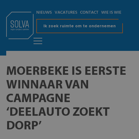
NIEUWS
VACATURES
CONTACT
WIE IS WIE
Ik zoek ruimte om te ondernemen
MOERBEKE IS EERSTE
WINNAAR VAN
CAMPAGNE
‘DEELAUTO ZOEKT
DORP’