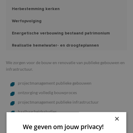
Herbestemming kerken
Werfopvolging
Energetische verbouwing bestaand patrimonium
Realisatie hemelwater- en droogteplannen
We zorgen voor de bouw en renovatie van publieke gebouwen en
infrastructuur.
projectmanagement publieke gebouwen
ontzorging volledig bouwproces
projectmanagement publieke infrastructuur
haalbaarheidsstudies
×
herbestemming kerken
We geven om jouw privacy!
werfopvolging