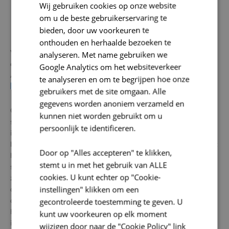
Wij gebruiken cookies op onze website
energetische verbouwing bestaand patrimonium
om u de beste gebruikerservaring te
realisatie hemelwater- en droogteplannen
bieden, door uw voorkeuren te
onthouden en herhaalde bezoeken te
Voor alles rond bouwprojecten en infrastructuur, van studie tot
analyseren. Met name gebruiken we
oplevering, is SOLVA jouw aanspreekpunt in de Vlaamse
Google Analytics om het websiteverkeer
Ardennen en Denderregio.
te analyseren en om te begrijpen hoe onze
Mail naar
info@so-lva.be
gebruikers met de site omgaan. Alle
gegevens worden anoniem verzameld en
Opdrachten voor publieke ruimtes en infrastructuur nemen een
kunnen niet worden gebruikt om u
significant aandeel in de bouwprojecten van SOLVA in. De
persoonlijk te identificeren.
intercommunale treedt op als bouwheer maar vaak ook als
begeleider binnen de bepalingen van de opdracht. Doorgaans gaat
Door op "Alles accepteren" te klikken,
het over projecten voor jeugd- en culturele centra, recreatie- of
stemt u in met het gebruik van ALLE
sportinfrastructuur of over specifieke administratieve gebouwen
cookies. U kunt echter op "Cookie-
zoals politiegebouwen of polyvalente zalen. Het opnemen van
instellingen" klikken om een
deze nieuwe taken is het perfecte bewijs van de slagkracht en van
de mogelijkheid tot diversificatie binnen SOLVA. Bovendien leidt
gecontroleerde toestemming te geven. U
het aanvankelijk opstellen van de ruimtelijke uitvoeringsplannen
kunt uw voorkeuren op elk moment
in een aantal gevallen tot de effectieve uitvoering van de
wijzigen door naar de "Cookie Policy" link