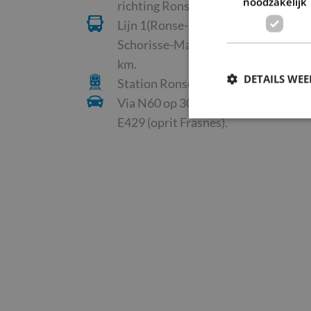
noodzakelijk
richting Ronse en Doornik.
Lijn 1(Ronse-Station-AZ Glorieux) en
Schorisse-Maarke-Etikhove-Oudena
km.
DETAILS WE
Station Ronse op 2 km.
Via N60 op 30 km van E17 (oprit de 
E429 (oprit Frasnes).
S
Strikt noodzakelijke
accountbeheer. De we
Naam
CookieScriptConse
PHPSESSID