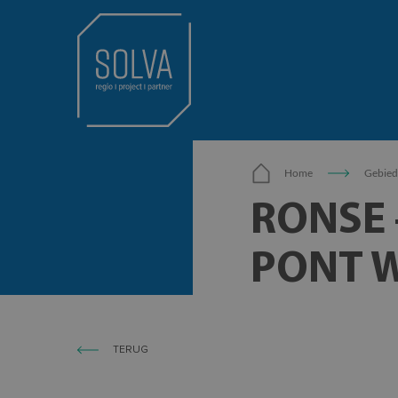
Home
Gebied
RONSE 
PONT W
TERUG