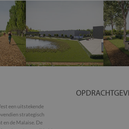
OPDRACHTGEV
West een uitstekende
bovendien strategisch
t en de Malaise. De