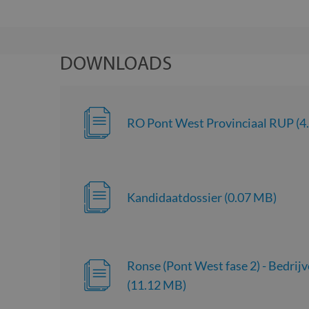
__cf_bm
DOWNLOADS
inc_optin_never_se
popup-1
RO Pont West Provinciaal RUP (4
Naam
Naam
Naam
_cfuvid
_ga
Kandidaatdossier (0.07 MB)
YSC
__Secure-ROLLOU
VISITOR_INFO1_LIV
VISITOR_PRIVACY_
Ronse (Pont West fase 2) - Bedrij
_ga_8JGFN13RXQ
(11.12 MB)