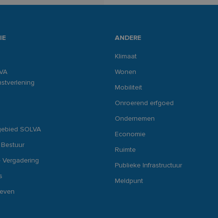
IE
ANDERE
Klimaat
VA
Wonen
stverlening
Mobiliteit
Onroerend erfgoed
Ondernemen
gebied SOLVA
Economie
 Bestuur
Ruimte
 Vergadering
Publieke Infrastructuur
s
Meldpunt
ieven