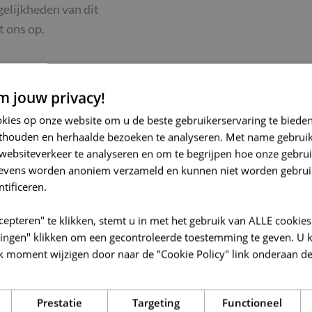
gelijkheden van dit
 ons op.
 jouw privacy!
okies op onze website om u de beste gebruikerservaring te biede
thouden en herhaalde bezoeken te analyseren. Met name gebrui
FACILITEITEN &
websiteverkeer te analyseren en om te begrijpen hoe onze gebrui
gevens worden anoniem verzameld en kunnen niet worden gebrui
oten door de
Gemeenschappelijke 
ntificeren.
en de Malaise.
en bluswatervijver
cepteren" te klikken, stemt u in met het gebruik van ALLE cookies
Elektriciteit (laag- 
llingen" klikken om een gecontroleerde toestemming te geven. U 
telecommunicatie
k moment wijzigen door naar de "Cookie Policy" link onderaan de
Gescheiden riolering
n met een fietsverbinding
Prestatie
Targeting
Functioneel