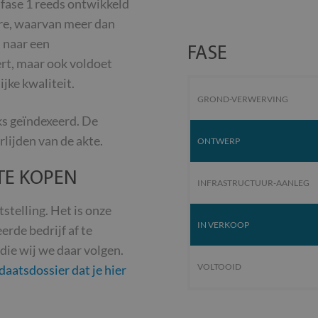
 fase 1 reeds ontwikkeld
are, waarvan meer dan
 naar een
FASE
ert, maar ook voldoet
jke kwaliteit.
GROND-VERWERVING
jks geïndexeerd. De
rlijden van de akte.
ONTWERP
 TE KOPEN
INFRASTRUCTUUR-AANLEG
telling. Het is onze
IN VERKOOP
rde bedrijf af te
 die wij we daar volgen.
VOLTOOID
daatsdossier dat je hier