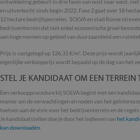
ontwikkeling gebeurt in drie fases van oost naar west, met
en uitverkocht sinds begin 2022. Fase 2 gaat over 18 hect
12 hectare bedrijfspercelen. SOLVA en stad Ronse streven
bedrijventerrein dat niet enkel economische groei bevord
aan hoge normen op gebied van duurzaamheid een ruimteli
Prijs is vastgelegd op 126,31 €/m². Deze prijs wordt jaarli
eigenlijke verkoopprijs wordt bepaald op de dag van het ve
STEL JE KANDIDAAT OM EEN TERREIN
Een verkoopprocedure bij SOLVA begint met een kandidaats
manier om de verwachtingen en noden van het geïnteressee
toetsen aan de visie voor het bedrijventerrein en de regels
Je kandidaatstellen doe je door het indienen van
het kandi
kan downloaden
.