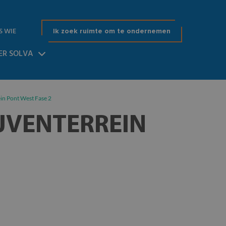
S WIE
Ik zoek ruimte om te ondernemen
ER SOLVA
in Pont West Fase 2
JVENTERREIN