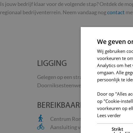
Is jouw bedrijf klaar voor de volgende stap? Ontdek de mo
regionaal bedrijventerrein. Neem vandaag nog
contact
met
We geven om
Wij gebruiken co
voorkeuren te on
LIGGING
Analytics om het 
omgaan. Alle ge
Gelegen op een strategische ligging omsl
persoonlijk te ide
Doorniksesteenweg (N48), de Pontstraat 
Door op "Alles ac
op "Cookie-inste
BEREIKBAARHEID
voorkeuren op el
Lees verder
Centrum Ronse op 2 km.
Aansluiting van het bedrijventerrei
Strikt