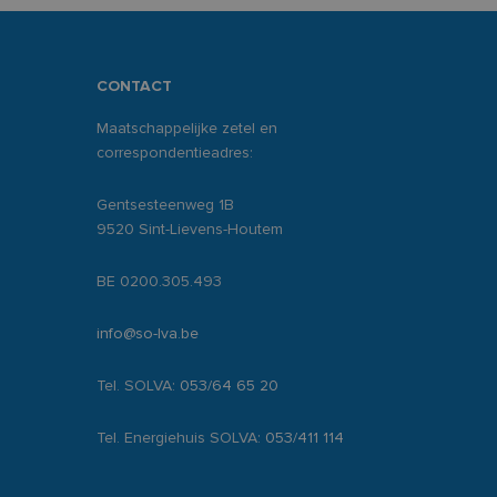
CONTACT
Maatschappelijke zetel en
correspondentieadres:
Gentsesteenweg 1B
9520 Sint-Lievens-Houtem
BE 0200.305.493
info@so-lva.be
Tel. SOLVA:
053/64 65 20
Tel. Energiehuis SOLVA:
053/411 114