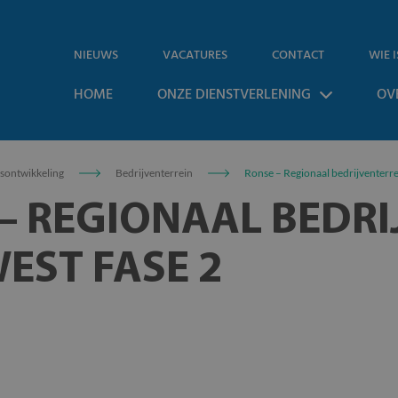
NIEUWS
VACATURES
CONTACT
WIE I
HOME
ONZE DIENSTVERLENING
OV
sontwikkeling
Bedrijventerrein
Ronse – Regionaal bedrijventerre
– REGIONAAL BEDRI
EST FASE 2