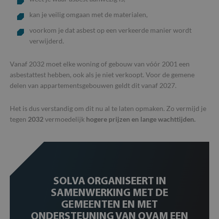
kan je veilig omgaan met de materialen,
voorkom je dat asbest op een verkeerde manier wordt
verwijderd.
Vanaf 2032 moet elke woning of gebouw van vóór 2001 een
asbestattest hebben, ook als je niet verkoopt. Voor de gemene
delen van appartementsgebouwen geldt dit vanaf 2027.
Het is dus verstandig om dit nu al te laten opmaken. Zo vermijd je
tegen
2032
vermoedelijk
hogere prijzen en lange wachttijden.
SOLVA ORGANISEERT IN
SAMENWERKING MET DE
GEMEENTEN EN MET
ONDERSTEUNING VAN OVAM EEN