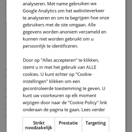
Asbest gevonden, wat nu?
analyseren. Met name gebruiken we
Google Analytics om het websiteverkeer
Als er asbest in je woning of gebouw wordt gevonden, vermeldt
te analyseren en om te begrijpen hoe onze
het asbestattest:
gebruikers met de site omgaan. Alle
gegevens worden anoniem verzameld en
in welke staat het materiaal is,
kunnen niet worden gebruikt om u
persoonlijk te identificeren.
hoe je het veilig beheert,
of en wanneer je het moet laten verwijderen.
Door op "Alles accepteren" te klikken,
stemt u in met het gebruik van ALLE
Gebruik deze informatie bij het plannen van je renovaties, zodat je
cookies. U kunt echter op "Cookie-
werken veilig en efficiënt kan combineren.
instellingen" klikken om een
gecontroleerde toestemming te geven. U
Sommige materialen mag je zelf verwijderen.
Meer info hierover
kunt uw voorkeuren op elk moment
staat op de OVAM-website.
wijzigen door naar de "Cookie Policy" link
onderaan de pagina te gaan.
Lees verder
Voor andere toepassingen moet je een erkende professional
inschakelen.
Strikt
Prestatie
Targeting
noodzakelijk
Je kan voor bepaalde asbestverwijderingen ook premies krijgen.