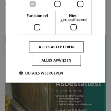
Bekijk alle voordelen in de
Premiezoeker
Functioneel
Niet-
Meer info: mail naar
wonen@so-lva.be
geclassificeerd
ALLES ACCEPTEREN
ALLES AFWIJZEN
DETAILS WEERGEVEN
Strikt noodzakelijk
Prestatie
Targeting
Functioneel
Niet-geclassificeerd
Strikt noodzakelijke cookies maken de