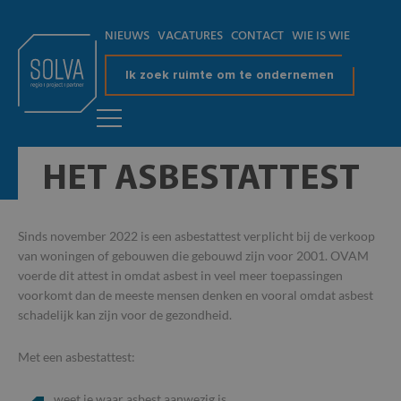
NIEUWS
VACATURES
CONTACT
WIE IS WIE
Ik zoek ruimte om te ondernemen
HET ASBESTATTEST
Sinds november 2022 is een asbestattest verplicht bij de verkoop
van woningen of gebouwen die gebouwd zijn voor 2001. OVAM
voerde dit attest in omdat asbest in veel meer toepassingen
voorkomt dan de meeste mensen denken en vooral omdat asbest
schadelijk kan zijn voor de gezondheid.
Met een asbestattest:
weet je waar asbest aanwezig is,