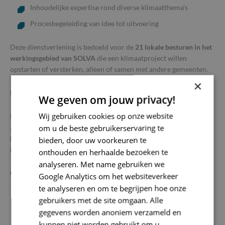
Inhoudelijke expertise rond diverse klimaatthema’s
Procesbegeleiding van idee tot uitvoering
Deze dienstverlening is bedoeld voor de
21 lokale besturen in het
werkingsgebied van SOLVA
die een klimaatproject willen
opstarten of versterken, alleen of samen met andere gemeenten.
×
Interesse?
We geven om jouw privacy!
Wij gebruiken cookies op onze website
Neem contact op met het team Klimaat & Energie of via
om u de beste gebruikerservaring te
klimaat@so-lva.be
. We bekijken samen hoe we jouw lokaal
bestuur kunnen ondersteunen bij het realiseren van een
bieden, door uw voorkeuren te
klimaatbeleid op maat van de lokale klimaatuitdagingen.
onthouden en herhaalde bezoeken te
analyseren. Met name gebruiken we
Overzicht klimaatprojecten
Google Analytics om het websiteverkeer
te analyseren en om te begrijpen hoe onze
gebruikers met de site omgaan. Alle
Koolstofvrije
Vergroening
EHBE
gegevens worden anoniem verzameld en
deelmobiliteit
kunnen niet worden gebruikt om u