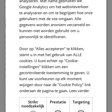
analyseren. Met name gebruiken we
burgemeester Jurgen Soetens en schepen gemeente-
Google Analytics om het websiteverkeer
eigendommen Katelijne Scheirlinckx.
te analyseren en om te begrijpen hoe onze
DUURZAAM EN TOEGANKELIJK
gebruikers met de site omgaan. Alle
gegevens worden anoniem verzameld en
ONTWERP
kunnen niet worden gebruikt om u
persoonlijk te identificeren.
Het nieuw ontmoetingscentrum bestaat uit
twee zalen
met een
capaciteit
voor 210 mensen
: een grote zaal voor 150 personen en
een kleinere zaal met zitplaats voor 60 personen. Beide ruimtes
Door op "Alles accepteren" te klikken,
zijn
toegankelijk
voor rolstoelgebruikers en uitgerust met
stemt u in met het gebruik van ALLE
moderne faciliteiten. Bij de bouw werd ook sterk ingezet op
cookies. U kunt echter op "Cookie-
duurzaamheid
. Met de installatie van een ventilatiesysteem, een
instellingen" klikken om een
lucht/water-warmtepomp en zonnepanelen voldoet het centrum
gecontroleerde toestemming te geven. U
aan de hedendaagse energie- en milieuvereisten.
kunt uw voorkeuren op elk moment
wijzigen door naar de "Cookie Policy" link
EEN ONTMOETINGSPLEK VOOR
onderaan de pagina te gaan.
Lees verder
IEDEREEN
Strikt
Prestatie
Targeting
Met de opening van OC de Plussje heeft Lierde nu weer een
noodzakelijk
ontmoetingsplek voor jong en oud. De nieuwe naam, die zowel