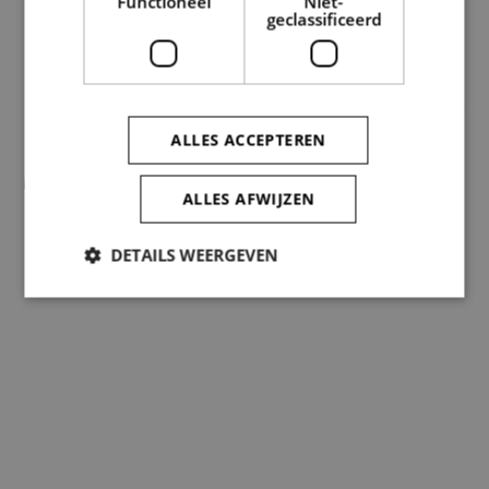
Functioneel
Niet-
geclassificeerd
ALLES ACCEPTEREN
MAAK KENNIS MET HET TEAM
ALLES AFWIJZEN
DETAILS WEERGEVEN
Strikt noodzakelijk
Prestatie
Targeting
Functioneel
Niet-geclassificeerd
Strikt noodzakelijke cookies maken de
kernfunctionaliteiten van de website mogelijk, zoals
gebruikersaanmelding en accountbeheer. De
website kan niet goed worden gebruikt zonder de
strikt noodzakelijke cookies.