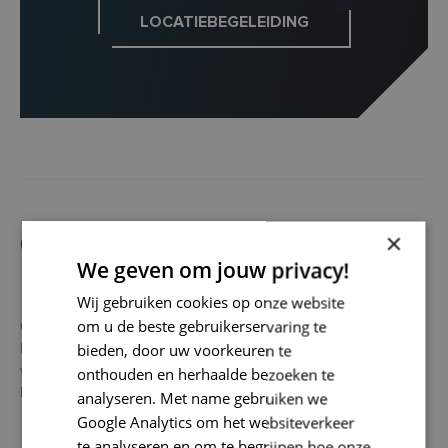
LOCATIEBEGELEIDING
×
ONDERNEMERSNIEUWS UIT DE
We geven om jouw privacy!
REGIO
Wij gebruiken cookies op onze website
om u de beste gebruikerservaring te
Ondernemen in onze regio staat niet stil, en wij ook dus ook niet!
Langs deze weg blijven we je graag op de hoogte houden van waar
bieden, door uw voorkeuren te
wij mee bezig zijn, welke opportuniteiten er op ons afkomen en
onthouden en herhaalde bezoeken te
hoe jij als ondernemer op ons kan blijven rekenen.
analyseren. Met name gebruiken we
Google Analytics om het websiteverkeer
te analyseren en om te begrijpen hoe onze