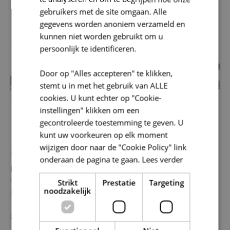
Ondernemen en Economie
gebruikers met de site omgaan. Alle
gegevens worden anoniem verzameld en
kunnen niet worden gebruikt om u
persoonlijk te identificeren.
Door op "Alles accepteren" te klikken,
stemt u in met het gebruik van ALLE
cookies. U kunt echter op "Cookie-
instellingen" klikken om een
gecontroleerde toestemming te geven. U
kunt uw voorkeuren op elk moment
wijzigen door naar de "Cookie Policy" link
28/06/2023
12
onderaan de pagina te gaan.
Lees verder
Leegstaande panden herbestemmen met SOLVA
Op
Vormen leegstaande handelspanden of bedrijfsruimtes een doorn
In 
Strikt
Prestatie
Targeting
noodzakelijk
in het oog in jouw stads- of dorpskern? Bij VLAIO kan je een…
Ze
ver
LEES MEER
LE