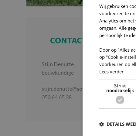
Wij gebruiken co
voorkeuren te on
Analytics om het 
omgaan. Alle ge
persoonlijk te ide
CONTACTPERSOON
Door op "Alles ac
op "Cookie-inste
Stijn Denutte
voorkeuren op el
Lees verder
bouwkundige
Strikt
stijn.denutte@so-lva.be
noodzakelijk
053 64 65 38
DETAILS WE