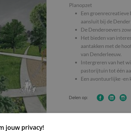
Planopzet
Een groenrecreatieve 
aansluit bij de Dende
De Denderoevers zowel 
Het bieden van intere
aantakken met de hoof
van Denderleeuw.
Intergreren van het w
pastorijtuin tot één a
Een avontuurlijke -en
Delen op:
 jouw privacy!