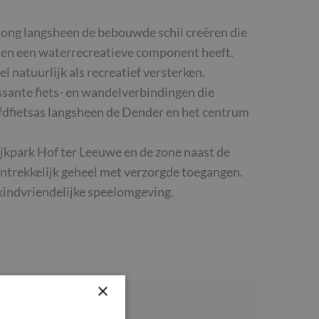
long langsheen de bebouwde schil creëren die
r en een waterrecreatieve component heeft.
natuurlijk als recreatief versterken.
ssante fiets- en wandelverbindingen die
dfietsas langsheen de Dender en het centrum
ijkpark Hof ter Leeuwe en de zone naast de
antrekkelijk geheel met verzorgde toegangen.
 kindvriendelijke speelomgeving.
×
LIGGING