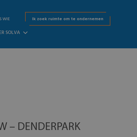
S WIE
Ik zoek ruimte om te ondernemen
ER SOLVA
W – DENDERPARK