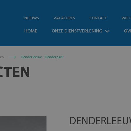
NIEUWS
VACATURES
CONTACT
WIE I
HOME
ONZE DIENSTVERLENING
OV
ten
Denderleeuw – Denderpark
CTEN
DENDERLEEU