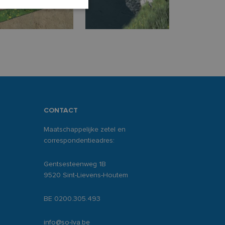
rd
elding en
-Script.com-service
 onthouden. De
oodzakelijk om
CONTACT
Maatschappelijke zetel en
sis van de PHP-taal.
leinden die wordt
correspondentieadres:
ies te onderhouden.
gegenereerd
iek zijn voor de
Gentsesteenweg 1B
ouden van een
 pagina's.
9520 Sint-Lievens-Houtem
d te maken tussen
site, om geldige
BE 0200.305.493
ik van hun website.
info@so-lva.be