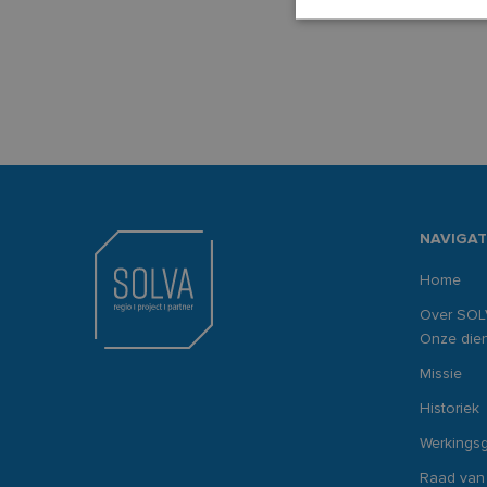
S
Strikt noodzakelijke
accountbeheer. De we
Naam
CookieScriptConse
NAVIGAT
Home
PHPSESSID
Over SOL
Onze dien
Missie
__cf_bm
Historiek
Werkings
inc_optin_never_se
Raad van
popup-1