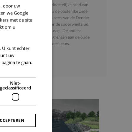
Gelegen in de noordoostelijke rand van
n, door uw
Denderleeuw. Langs de oostelijke zijde
ken we Google
begrensd door de oevers van de Dender
kers met de site
en ten noorden door de spoorwegtalud
kt om u
van de lijn Gent-Brussel. De andere
zijden van het park grenzen aan de oude
dorpskern van Denderleeuw.
. U kunt echter
kunt uw
FASE
 pagina te gaan.
Ontwerp
Niet-
geclassificeerd
ACCEPTEREN