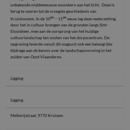
onbekende middeleeuwse woonkern aan het licht. Deze is
terug te voeren tot de vroegste geschiedenis van
de
de
Kruishoutem. In de 10
– 11
eeuw lag deze nederzetting,
door het in cultuur brengen van de gronden langs Sint-
Elooiskeer, mee aan de oorsprong van het huidige
cultuurlandschap ten oosten van het dorpscentrum. De
opgraving leverde vanuit dit oogpunt ook een belangrijke
bijdrage aan de kennis over de landschapsvorming in het
zuiden van Oost-Vlaanderen.
Ligging
Ligging
Melkerijstraat, 9770 Kruisem