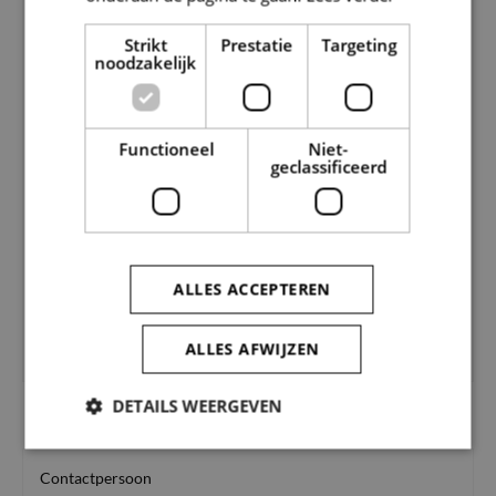
Strikt
Prestatie
Targeting
Hultheim 2014 (0.57 MB)
noodzakelijk
Functioneel
Niet-
geclassificeerd
Rapport 36 Vooronderzoek (2.1 MB)
ALLES ACCEPTEREN
SOLVA Archeologie Rapport 40 (9.07 MB)
ALLES AFWIJZEN
DETAILS WEERGEVEN
Contactpersoon
Strikt noodzakelijk
Prestatie
Targeting