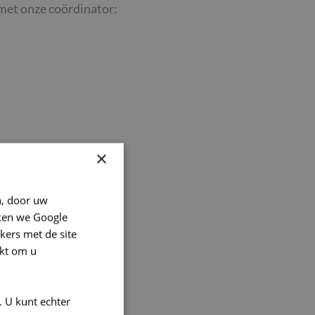
met onze coördinator:
×
n, door uw
ken we Google
kers met de site
kt om u
. U kunt echter