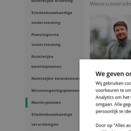
Ruimtelijke ordening
Wenst u meer info
Stedenbouwkundige
ondersteuning
Planologische
ondersteuning
Ruimtelijke
beleidsplannen
Alexander De W
We geven om
Ruimtelijke beleidsvisies
COÖRDINATOR RUIMT
Wij gebruiken co
ORDENING
voorkeuren te on
Woonomgevingsplannen
alexander.de.wit@
Analytics om het 
Masterplannen
omgaan. Alle ge
053 73 74 20
persoonlijk te ide
Stedenbouwkundige
0474 73 94 73
verordenigen
Door op "Alles ac