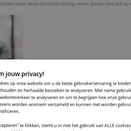
rmatie over deze dienstverlening, neem alvast contact op 
it
 jouw privacy!
ELIJKE
okies op onze website om u de beste gebruikerservaring te biede
thouden en herhaalde bezoeken te analyseren. Met name gebrui
so-lva.be
websiteverkeer te analyseren en om te begrijpen hoe onze gebrui
gevens worden anoniem verzameld en kunnen niet worden gebrui
ntificeren.
cepteren" te klikken, stemt u in met het gebruik van ALLE cookies