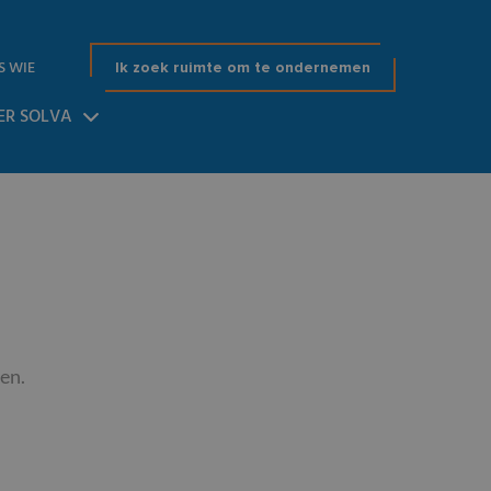
S WIE
Ik zoek ruimte om te ondernemen
ER SOLVA
en.