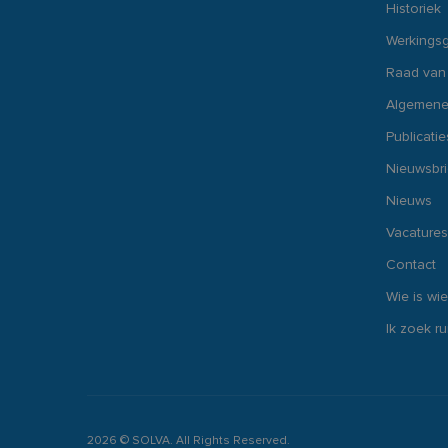
CookieScriptConse
Historiek
Werkings
Raad van
PHPSESSID
Algemene
Publicatie
Nieuwsbr
__cf_bm
Nieuws
Vacatures
inc_optin_never_se
popup-1
Contact
Wie is wie
Naam
Ik zoek r
Naam
Naam
_cfuvid
_ga
YSC
__Secure-ROLLOU
2026 © SOLVA. All Rights Reserved.
VISITOR_INFO1_LIV