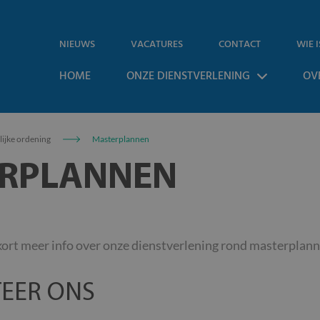
NIEUWS
VACATURES
CONTACT
WIE I
HOME
ONZE DIENSTVERLENING
OV
lijke ordening
Masterplannen
RPLANNEN
ort meer info over onze dienstverlening rond masterplann
EER ONS