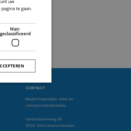
kunt uw
 pagina te gaan.
Niet-
geclassificeerd
ACCEPTEREN
CONTACT
rd
Maatschappelijke zetel en
elding en
correspondentieadres:
Gentsesteenweg 1B
9520 Sint-Lievens-Houtem