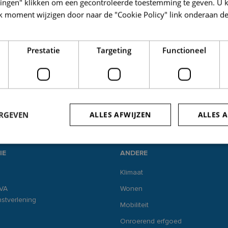
llingen" klikken om een gecontroleerde toestemming te geven. U 
k moment wijzigen door naar de "Cookie Policy" link onderaan de
Prestatie
Targeting
Functioneel
ERGEVEN
ALLES AFWIJZEN
ALLES 
IE
ANDERE
trikt noodzakelijk
Prestatie
Targeting
Functioneel
Niet-geclassificee
Klimaat
 cookies maken de kernfunctionaliteiten van de website mogelijk, zoals gebruikersaanm
VA
Wonen
bsite kan niet goed worden gebruikt zonder de strikt noodzakelijke cookies.
stverlening
Mobiliteit
Aanbieder /
Vervaldatum
Omschrijving
Domein
Onroerend erfgoed