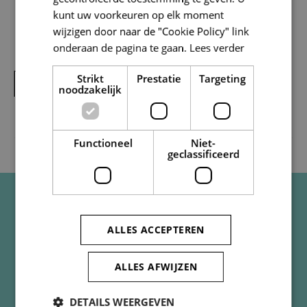
kunt uw voorkeuren op elk moment
wijzigen door naar de "Cookie Policy" link
onderaan de pagina te gaan.
Lees verder
Strikt
Prestatie
Targeting
STEL JE VRAAG AAN HET ENERGIEHUIS
noodzakelijk
Functioneel
Niet-
geclassificeerd
ALLES ACCEPTEREN
Hoe kunnen we je helpen?
ALLES AFWIJZEN
Neem contact op met Energiehuis SOLVA met al
jouw energievragen. Vraag bij Energiehuis SOLVA
DETAILS WEERGEVEN