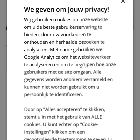
×
We geven om jouw privacy!
Wij gebruiken cookies op onze website
om u de beste gebruikerservaring te
bieden, door uw voorkeuren te
onthouden en herhaalde bezoeken te
JE KAN BIJ HET ENERGIEHUIS
analyseren. Met name gebruiken we
TERECHT:
Google Analytics om het websiteverkeer
te analyseren en om te begrijpen hoe onze
Voor
gratis renovatieadvies en – begeleiding
. Denk je aan
gebruikers met de site omgaan. Alle
verbouwen, maar weet je niet hoe hier aan te beginnen?
Neem dan contact op met de renovatiecoach van SOLVA;
gegevens worden anoniem verzameld en
kunnen niet worden gebruikt om u
Met al je vragen over
Mijn VerbouwLening
, of bezorg ons
persoonlijk te identificeren.
jouw facturen voor uitbetaling.
Met al je
energievragen.
Door op "Alles accepteren" te klikken,
stemt u in met het gebruik van ALLE
cookies. U kunt echter op "Cookie-
instellingen" klikken om een
gecontroleerde toestemming te geven. U