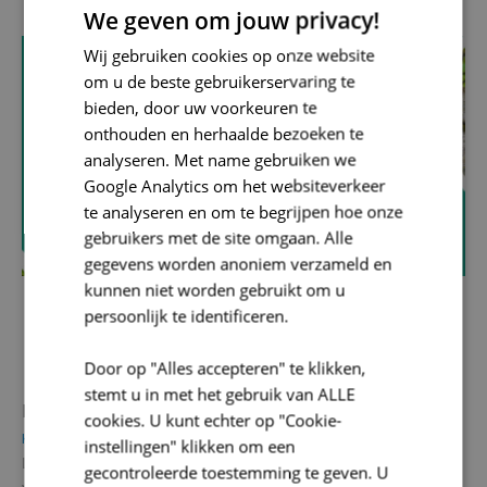
We geven om jouw privacy!
Wij gebruiken cookies op onze website
om u de beste gebruikerservaring te
bieden, door uw voorkeuren te
onthouden en herhaalde bezoeken te
analyseren. Met name gebruiken we
Google Analytics om het websiteverkeer
te analyseren en om te begrijpen hoe onze
gebruikers met de site omgaan. Alle
gegevens worden anoniem verzameld en
kunnen niet worden gebruikt om u
persoonlijk te identificeren.
Door op "Alles accepteren" te klikken,
stemt u in met het gebruik van ALLE
Infobrochure Slim Verharden
#1
cookies. U kunt echter op "Cookie-
Klimaat en Energie
Kli
instellingen" klikken om een
Leg verharding slim aan Soms is verharding nodig. Bijvoorbeeld
SOL
gecontroleerde toestemming te geven. U
voor het terras, de tuinpaden, de oprit en de parkeerplaats. In…
een