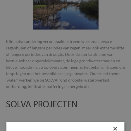
Klimaatverandering veroorzaakt extreem weer zoals zware
regenbuien of langere periodes van regen, maar ook extreme hitte
of langere periodes van droogte. Door de sterke afname van
hernieuwbaar oppervlaktewater, de lage grondwaterstanden en
het verhoogde risico op overstromingen, is het belangrijk goed om
te springen met het beschikbare (regen)water. Onder het thema
‘water’ werken we bij SOLVA rond droogte, wateroverlast,
ontharding, infiltratie, buffering en hergebruik.
SOLVA PROJECTEN
×