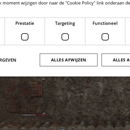
k moment wijzigen door naar de "Cookie Policy" link onderaan de
Prestatie
Targeting
Functioneel
ERGEVEN
ALLES AFWIJZEN
ALLES 
trikt noodzakelijk
Prestatie
Targeting
Functioneel
Niet-geclassificee
 cookies maken de kernfunctionaliteiten van de website mogelijk, zoals gebruikersaanm
bsite kan niet goed worden gebruikt zonder de strikt noodzakelijke cookies.
Aanbieder /
Vervaldatum
Omschrijving
Domein
nt
4 weken 2
Deze cookie wordt gebruikt door de Cookie
CookieScript
dagen
om de cookievoorkeuren van bezoekers te
www.so-