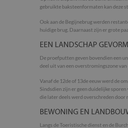
gebruikte baksteenformaten kan deze st
Ook aan de Begijnebrug werden restante
huidige brug. Daarnaast zijn er grote p
EEN LANDSCHAP GEVORM
De proefputten geven bovendien een unie
deel uit van een overstromingszone van
Vanaf de 12de of 13de eeuw werd de omg
Sindsdien zijn er geen duidelijke spor
die later deels werd overschreden door 
BEWONING EN LANDBOUW
Langs de Toeristische dienst en de Burc