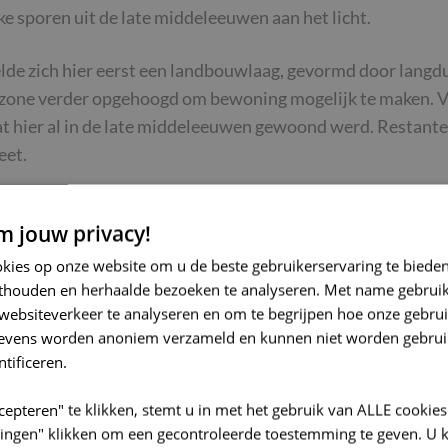
ke sporen uit de late middeleeuwen aan het licht.
elde zich hier eerst een landbouwlaag, gevormd door lang
 zone verder opgehoogd om bewoning mogelijk te maken. V
t hier al in de late middeleeuwen gewoond werd. Restant
eet.
 BOUWSTEEN VOOR DE TOEKOMST
 jouw privacy!
elangrijke stap in de voorbereiding van de geplande werke
okies op onze website om u de beste gebruikerservaring te biede
ve en haar relatie met de Dender doorheen de eeuwen. Als je
thouden en herhaalde bezoeken te analyseren. Met name gebrui
eden wonen.
websiteverkeer te analyseren en om te begrijpen hoe onze gebrui
gevens worden anoniem verzameld en kunnen niet worden gebrui
ntificeren.
cepteren" te klikken, stemt u in met het gebruik van ALLE cookies
llingen" klikken om een gecontroleerde toestemming te geven. U 