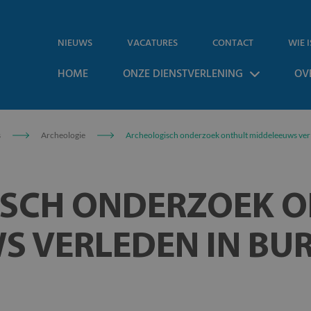
NIEUWS
VACATURES
CONTACT
WIE I
HOME
ONZE DIENSTVERLENING
OV
s
Archeologie
Archeologisch onderzoek onthult middeleeuws verl
SCH ONDERZOEK O
S VERLEDEN IN BU