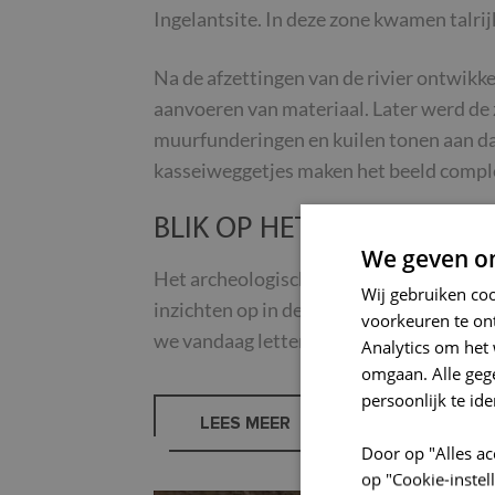
Ingelantsite. In deze zone kwamen talrij
Na de afzettingen van de rivier ontwikk
aanvoeren van materiaal. Later werd de
muurfunderingen en kuilen tonen aan da
kasseiweggetjes maken het beeld compl
BLIK OP HET VERLEDEN,
We geven om
Het archeologisch onderzoek vormt een b
Wij gebruiken co
inzichten op in de ontwikkeling van Nino
voorkeuren te on
we vandaag letterlijk bovenop ons verl
Analytics om het 
omgaan. Alle ge
persoonlijk te ide
LEES MEER
Door op "Alles ac
op "Cookie-inste