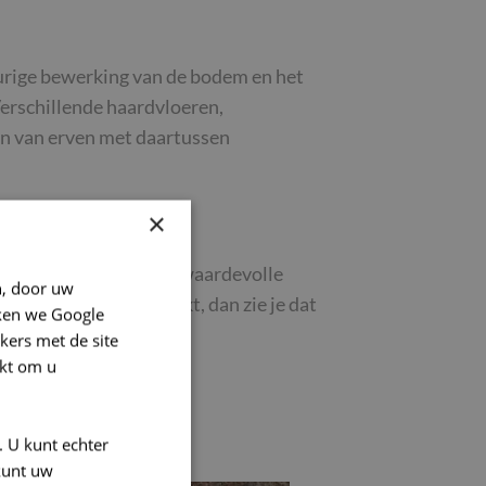
durige bewerking van de bodem en het
erschillende haardvloeren,
en van erven met daartussen
×
n. Tegelijk levert het waardevolle
n, door uw
 de foto’s goed bekijkt, dan zie je dat
ken we Google
kers met de site
kt om u
. U kunt echter
kunt uw