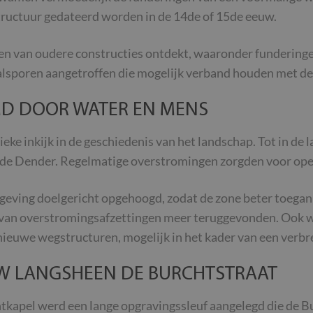
ructuur gedateerd worden in de 14de of 15de eeuw.
n van oudere constructies ontdekt, waaronder funderinge
aalsporen aangetroffen die mogelijk verband houden met d
D DOOR WATER EN MENS
ke inkijk in de geschiedenis van het landschap. Tot in de
 de Dender. Regelmatige overstromingen zorgden voor ope
eving doelgericht opgehoogd, zodat de zone beter toegank
en van overstromingsafzettingen meer teruggevonden. Ook w
nieuwe wegstructuren, mogelijk in het kader van een verbr
 LANGSHEEN DE BURCHTSTRAAT
htkapel werd een lange opgravingssleuf aangelegd die de B