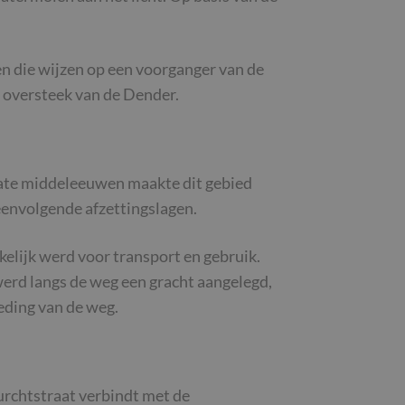
n die wijzen op een voorganger van de
e oversteek van de Dender.
 late middeleeuwen maakte dit gebied
envolgende afzettingslagen.
elijk werd voor transport en gebruik.
erd langs de weg een gracht aangelegd,
eding van de weg.
urchtstraat verbindt met de