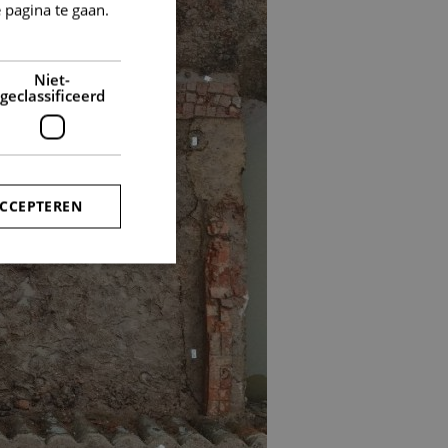
 pagina te gaan.
Niet-
geclassificeerd
ACCEPTEREN
rd
elding en
-Script.com-service
 onthouden. De