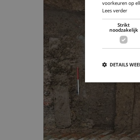
voorkeuren op el
Lees verder
Strikt
noodzakelijk
DETAILS WE
S
Strikt noodzakelijke
accountbeheer. De we
Naam
CookieScriptConse