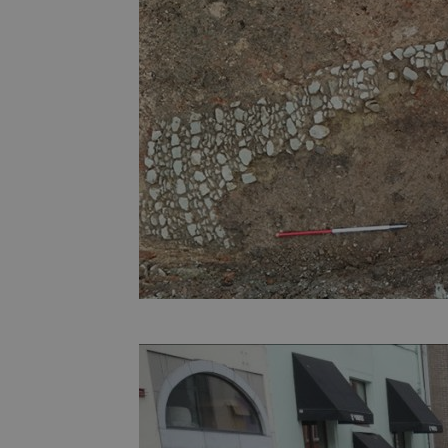
VISITOR_PRIVACY_
_ga_8JGFN13RXQ