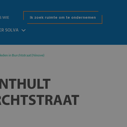
S WIE
Ik zoek ruimte om te ondernemen
ER SOLVA
eden in Burchtstraat (Ninove)
NTHULT
RCHTSTRAAT