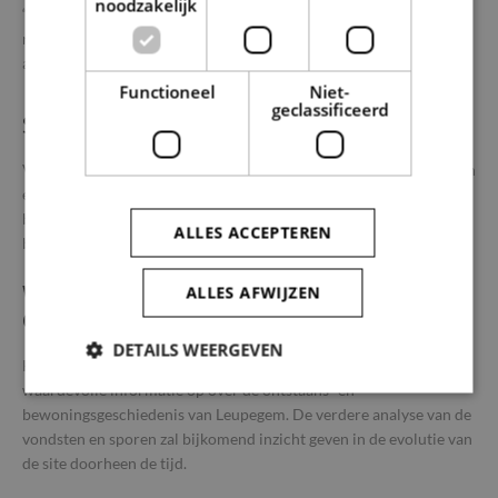
noodzakelijk
“Schipperskerkje”. Deze constructie had vermoedelijk geen
religieuze functie, maar diende eerder als kalkschuur, wat de
aanwezigheid van kalkafval kan verklaren.
Functioneel
Niet-
geclassificeerd
SPOREN UIT DE 19DE EEUW
Verder naar het zuiden, dichter bij de straat, werden restanten van
een waterput en een beerput aangetroffen, beide opgetrokken in
baksteen. Deze structuren sluiten aan bij de 19de-eeuwse
ALLES ACCEPTEREN
bewoning die ook op historische kaarten is terug te vinden.
ALLES AFWIJZEN
WAARDEVOLLE INZICHTEN VOOR DE
GESCHIEDENIS VAN LEUPEGEM
DETAILS WEERGEVEN
Hoewel de opgraving relatief kleinschalig was, levert ze
waardevolle informatie op over de ontstaans- en
bewoningsgeschiedenis van Leupegem. De verdere analyse van de
Strikt noodzakelijk
Prestatie
Targeting
vondsten en sporen zal bijkomend inzicht geven in de evolutie van
de site doorheen de tijd.
Functioneel
Niet-geclassificeerd