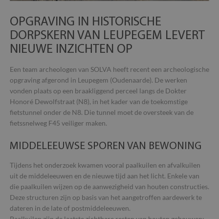
OPGRAVING IN HISTORISCHE
DORPSKERN VAN LEUPEGEM LEVERT
NIEUWE INZICHTEN OP
Een team archeologen van SOLVA heeft recent een archeologische
opgraving afgerond in Leupegem (Oudenaarde). De werken
vonden plaats op een braakliggend perceel langs de Dokter
Honoré Dewolfstraat (N8), in het kader van de toekomstige
fietstunnel onder de N8. Die tunnel moet de oversteek van de
fietssnelweg F45 veiliger maken.
MIDDELEEUWSE SPOREN VAN BEWONING
Tijdens het onderzoek kwamen vooral paalkuilen en afvalkuilen
uit de middeleeuwen en de nieuwe tijd aan het licht. Enkele van
die paalkuilen wijzen op de aanwezigheid van houten constructies.
Deze structuren zijn op basis van het aangetroffen aardewerk te
dateren in de late of postmiddeleeuwen.
Paalkuilen zijn de laatste zichtbare resten van houten gebouwen: