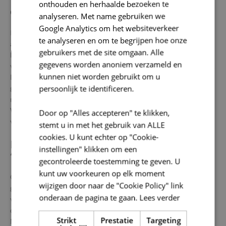
onthouden en herhaalde bezoeken te
GRACHT MET TALRIJKE VONDSTEN
analyseren. Met name gebruiken we
Google Analytics om het websiteverkeer
In het noordelijke deel van het terrein werd een grote gracht
te analyseren en om te begrijpen hoe onze
aangetroffen. De opvulling bevatte talrijke fragmenten
gebruikers met de site omgaan. Alle
laatmiddeleeuws aardewerk en keramisch bouwmateriaal. Deze
gegevens worden anoniem verzameld en
vondsten wijzen erop dat het perceel in die periode bewoond was.
kunnen niet worden gebruikt om u
Daarnaast werden in verschillende afvalkuilen fragmenten van
persoonlijk te identificeren.
gewei teruggevonden. In de middeleeuwen werd dit harde
materiaal verwerkt tot gebruiksvoorwerpen, zoals mesheften.
Waarom deze resten precies op deze locatie zijn gedumpt, is
Door op "Alles accepteren" te klikken,
voorlopig niet duidelijk.
stemt u in met het gebruik van ALLE
cookies. U kunt echter op "Cookie-
KALKKUILEN EN MOGELIJKE LINK MET
instellingen" klikken om een
‘SCHIPPERSKERKJE’
gecontroleerde toestemming te geven. U
kunt uw voorkeuren op elk moment
Opvallend is dat doorheen de opgevulde gracht later opnieuw
wijzigen door naar de "Cookie Policy" link
grote kuilen werden gegraven. Deze waren gevuld met brokken
onderaan de pagina te gaan.
Lees verder
verbrande kalk. Ook in kleinere kuilen in de omgeving werden
dergelijke resten aangetroffen.
Strikt
Prestatie
Targeting
Mogelijk houden deze sporen verband met het zogenaamde