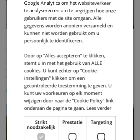
Google Analytics om het websiteverkeer
te analyseren en om te begrijpen hoe onze
gebruikers met de site omgaan. Alle
gegevens worden anoniem verzameld en
kunnen niet worden gebruikt om u
27/11/2024
persoonlijk te identificeren.
De Hoppinfamilie blijft uitbreiden
Door op "Alles accepteren" te klikken,
De voorbije twee maanden huldigde SOLVA twee nieuwe
stemt u in met het gebruik van ALLE
Hoppinpunten in: zowel in Haaltert als in Oosterzele kwamen er
cookies. U kunt echter op "Cookie-
mobiliteits-HUBs bij….
instellingen" klikken om een
gecontroleerde toestemming te geven. U
LEES MEER
kunt uw voorkeuren op elk moment
wijzigen door naar de "Cookie Policy" link
onderaan de pagina te gaan.
Lees verder
Mobiliteit
Strikt
Prestatie
Targeting
noodzakelijk