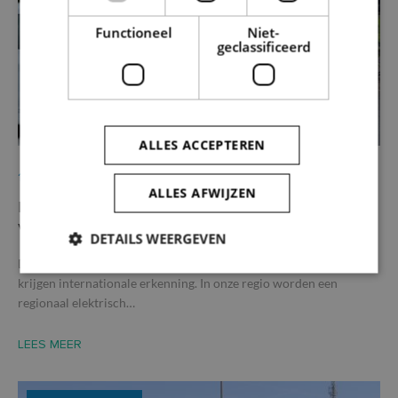
Functioneel
Niet-
geclassificeerd
ALLES ACCEPTEREN
16/10/2024
ALLES AFWIJZEN
Internationale aandacht voor deelsystemen
Vlaamse Ardennen
DETAILS WEERGEVEN
De opgang van autodelen en fietsdelen in de Vlaamse Ardennen
krijgen internationale erkenning. In onze regio worden een
regionaal elektrisch…
Strikt noodzakelijk
Prestatie
Targeting
Functioneel
Niet-geclassificeerd
LEES MEER
Strikt noodzakelijke cookies maken de
kernfunctionaliteiten van de website mogelijk, zoals
gebruikersaanmelding en accountbeheer. De