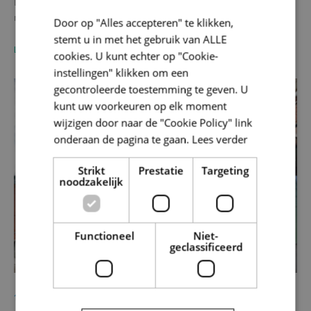
De ruimte om te ondernemen raakt stilaan op. Als ondernemer
moet je dus een ingewikkelde puzzel leggen om de beste…
Door op "Alles accepteren" te klikken,
stemt u in met het gebruik van ALLE
LEES MEER
cookies. U kunt echter op "Cookie-
instellingen" klikken om een
gecontroleerde toestemming te geven. U
Ondernemen
kunt uw voorkeuren op elk moment
wijzigen door naar de "Cookie Policy" link
onderaan de pagina te gaan.
Lees verder
Strikt
Prestatie
Targeting
noodzakelijk
Functioneel
Niet-
geclassificeerd
12/12/2023