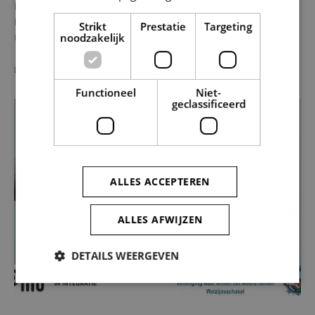
Het regionaal netwerk Wij doen mee ~ Vlaamse Ardennen brengt
lokale besturen, organisaties en burgers samen om een breed en
Strikt
Prestatie
Targeting
noodzakelijk
toegankelijk…
LEES MEER
Functioneel
Niet-
geclassificeerd
Intergemeentelijke samenwerking
ALLES ACCEPTEREN
ALLES AFWIJZEN
DETAILS WEERGEVEN
Strikt noodzakelijk
Prestatie
Targeting