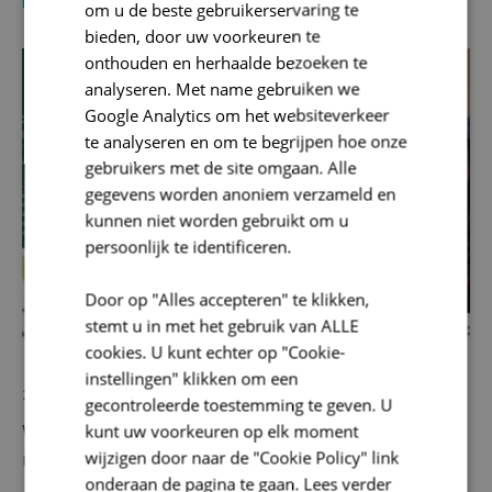
LEES MEER
om u de beste gebruikerservaring te
bieden, door uw voorkeuren te
onthouden en herhaalde bezoeken te
Intergemeentelijke samenwerking
analyseren. Met name gebruiken we
Google Analytics om het websiteverkeer
te analyseren en om te begrijpen hoe onze
gebruikers met de site omgaan. Alle
gegevens worden anoniem verzameld en
kunnen niet worden gebruikt om u
persoonlijk te identificeren.
Door op "Alles accepteren" te klikken,
stemt u in met het gebruik van ALLE
cookies. U kunt echter op "Cookie-
instellingen" klikken om een
29/08/2025
gecontroleerde toestemming te geven. U
Wij doen mee – Vlaamse Ardennen | Regionaal
kunt uw voorkeuren op elk moment
wijzigen door naar de "Cookie Policy" link
netwerk voor inclusie van nieuwkomers
onderaan de pagina te gaan.
Lees verder