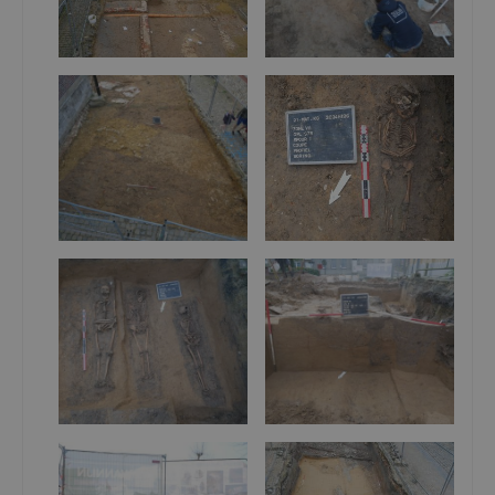
fases van de vroeg-volmiddeleeuwse kerkhofafbakening.
Voor de late middeleeuwen kunnen we twee grote
leemontginningskuilen vermelden. Het aantal kuilen, wel
kleiner in formaat, neemt toe in de postmiddeleeuwen.
Gezien het ontbreken van grote concentraties bouwpuin en
aardewerk zullen de kuilen ook eerder voor ontginning
gediend hebben dan voor het dumpen van afval.
Ook meerdere restanten van de historische bebouwing
werden blootgelegd. Het gaat om bakstenen funderingen en
de
kelders van huizen die ook op oude kaarten uit de 18
en
de
19
eeuw te zien zijn, zoals deze van het oud Gemeentehuis.
de
de
Ten slotte vermelden we nog de aangetroffen 18
– 19
-
eeuwse wegniveaus onder het Marktplein. Het gaat over
twee fases van onregelmatige natuurstenen wegdekken met
hier en daar takjes en plankfragmenten tussen de stenen.
Onder deze twee wegniveaus bevonden zich nog aarden
wegniveaus, waarin de karresporen duidelijk zichtbaar zijn.