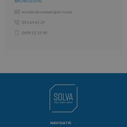
ARCHEOLOOG
wouter.de.maeyer@so-lva.be
053 64 65 29
0499 52 19 90
NAVIGATIE