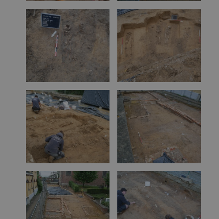
middeleeuwen, ouder dan de 12
-eeuwse natuurstenen
fundering van de westertoren, onderscheiden we kist- en
kuilbegravingen. Het grootste aandeel aan kuilbegravingen is
antropomorf, graven die de menselijke omtrek sterk
benaderen. De plaats van de vroegere westertoren werd
vermoedelijk een kerkplein aangezien hier geen
postmiddeleeuwse begravingen werden aangetroffen en de
middeleeuwse begravingen gespaard zijn gebleven.
Ondanks het gebruik als kerkhof en de postmiddeleeuwse
bewoning zijn ook meerdere paalsporen, kuilen en greppels
geregistreerd uit de volle middeleeuwen. Het
vondstmateriaal uit sommige van deze sporen, fragmenten
grijs aardewerk en Rijnlands Roodbeschilderd bijvoorbeeld,
impliceert een datering in de volle middeleeuwen. Twee
greppels lopen parallel en kennen een west-oost oriëntatie.
Mogelijk waren ze bedoeld voor drainage/afwatering van het
terrein en/of als erfafbakening. Opvallend is wel dat ten
zuiden van deze greppels geen oudere begravingen
voorkomen, mogelijk kan dan ook gedacht worden aan twee