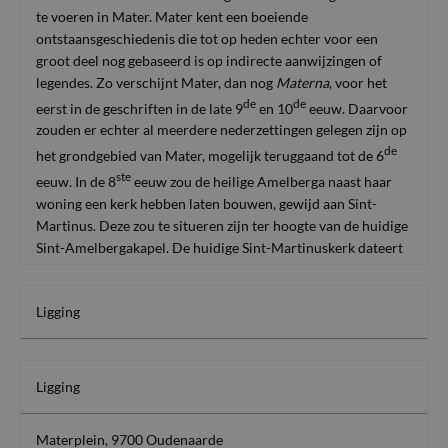
te voeren in Mater. Mater kent een boeiende
ontstaansgeschiedenis die tot op heden echter voor een
groot deel nog gebaseerd is op indirecte aanwijzingen of
legendes. Zo verschijnt Mater, dan nog
Materna
, voor het
de
de
eerst in de geschriften in de late 9
en 10
eeuw. Daarvoor
zouden er echter al meerdere nederzettingen gelegen zijn op
de
het grondgebied van Mater, mogelijk teruggaand tot de 6
ste
eeuw. In de 8
eeuw zou de heilige Amelberga naast haar
woning een kerk hebben laten bouwen, gewijd aan Sint-
Martinus. Deze zou te situeren zijn ter hoogte van de huidige
Sint-Amelbergakapel. De huidige Sint-Martinuskerk dateert
de
vermoedelijk uit de tweede helft van de 17
eeuw of het
de
begin van de 18
eeuw.
Ligging
Op 17 september 2024 startte een team archeologen van
SOLVA met opgravingen rondom de Sint-Martinuskerk te
Ligging
Mater. Dit in het kader van de wegenis- en rioleringswerken
die rondom het Materplein uitgevoerd zijn.
Materplein, 9700 Oudenaarde