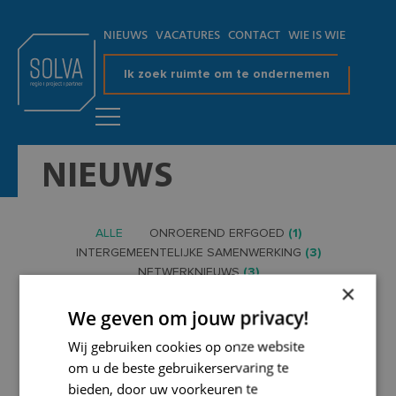
NIEUWS
VACATURES
CONTACT
WIE IS WIE
Ik zoek ruimte om te ondernemen
NIEUWS
ALLE
ONROEREND ERFGOED
(1)
INTERGEMEENTELIJKE SAMENWERKING
(3)
NETWERKNIEUWS
(3)
×
BEDRIJVENTERREIN
(2)
MOBILITEIT
(39)
WONEN
(74)
ENERGIE
(31)
We geven om jouw privacy!
ONDERNEMEN EN ECONOMIE
(7)
Wij gebruiken cookies op onze website
PUBLIEKE INFRASTRUCTUUR
(5)
REGIO
(9)
om u de beste gebruikerservaring te
KLIMAAT
(40)
ARCHEOLOGIE
(19)
bieden, door uw voorkeuren te
ONDERNEMEN
(2)