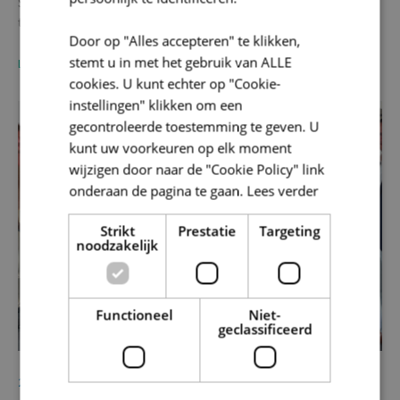
Samen werken aan een duurzame en economisch rendabele
toekomst, ook voor jouw landbouwbedrijf
Door op "Alles accepteren" te klikken,
stemt u in met het gebruik van ALLE
LEES MEER
cookies. U kunt echter op "Cookie-
instellingen" klikken om een
gecontroleerde toestemming te geven. U
Energie
kunt uw voorkeuren op elk moment
wijzigen door naar de "Cookie Policy" link
onderaan de pagina te gaan.
Lees verder
Strikt
Prestatie
Targeting
noodzakelijk
Functioneel
Niet-
geclassificeerd
25/06/2024