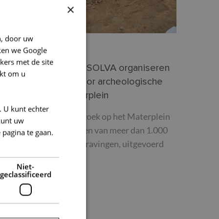
×
n, door uw
ken we Google
3/02/2025
kers met de site
tad Oudenaarde en SOLVA organiseren
kt om u
eleide bezoeken door archeologische
pgravingen op Materplein
. U kunt echter
ij archeologisch onderzoek op het Materplein
kunt uw
n Oudenaarde zijn sporen van meer dan 1.000
 pagina te gaan.
aar blootgelegd. De opgravingen, uitgevoerd
oor…
Niet-
geclassificeerd
EES MEER