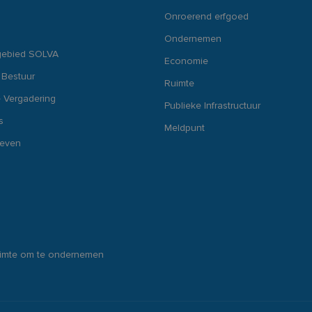
Onroerend erfgoed
Ondernemen
gebied SOLVA
Economie
 Bestuur
Ruimte
 Vergadering
Publieke Infrastructuur
s
Meldpunt
ieven
uimte om te ondernemen