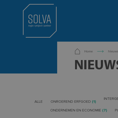
Home
Nieuw
NIEUW
INTERG
ALLE
ONROEREND ERFGOED
(1)
ONDERNEMEN EN ECONOMIE
(7)
P