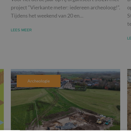
project “Vierkante meter: iedereen archeoloog!”.
o
Tijdens het weekend van 20 en…
S
t
LEES MEER
L
Archeologie