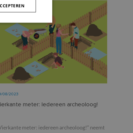
ACCEPTEREN
Archeologie
rd
elding en
-Script.com-service
 onthouden. De
oodzakelijk om
9/08/2023
sis van de PHP-taal.
leinden die wordt
ies te onderhouden.
ierkante meter: Iedereen archeoloog!
gegenereerd
iek zijn voor de
ouden van een
 pagina's.
Vierkante meter: iedereen archeoloog!” neemt
d te maken tussen
site, om geldige