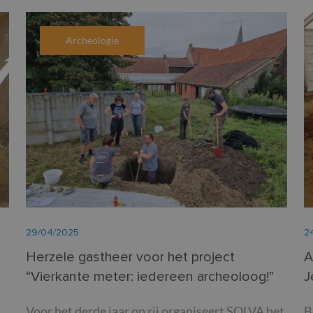
Archeologie
29/04/2025
2
Herzele gastheer voor het project
A
“Vierkante meter: iedereen archeoloog!”
J
Voor het derde jaar op rij organiseert SOLVA het
B