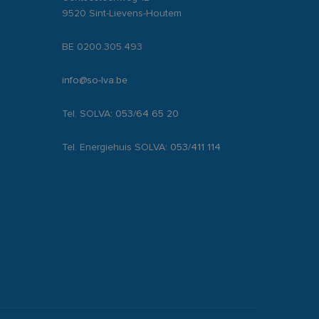
9520 Sint-Lievens-Houtem
BE 0200.305.493
info@so-lva.be
Tel. SOLVA:
053/64 65 20
Tel. Energiehuis SOLVA:
053/411 114