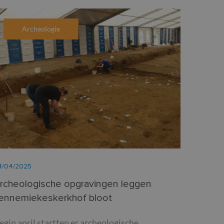
Archeologie
4/04/2025
rcheologische opgravingen leggen
ennemiekeskerkhof bloot
egin april startten er archeologische