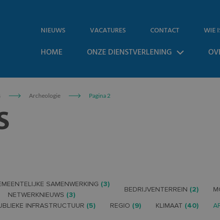
NIEUWS
VACATURES
CONTACT
WIE I
HOME
ONZE DIENSTVERLENING
OV
s
Archeologie
Pagina 2
S
EMEENTELIJKE SAMENWERKING
(3)
BEDRIJVENTERREIN
(2)
M
NETWERKNIEUWS
(3)
UBLIEKE INFRASTRUCTUUR
(5)
REGIO
(9)
KLIMAAT
(40)
A