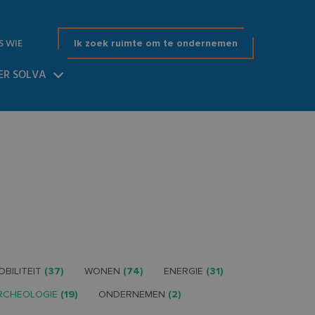
S WIE
Ik zoek ruimte om te ondernemen
ER SOLVA
OBILITEIT
(37)
WONEN
(74)
ENERGIE
(31)
RCHEOLOGIE
(19)
ONDERNEMEN
(2)