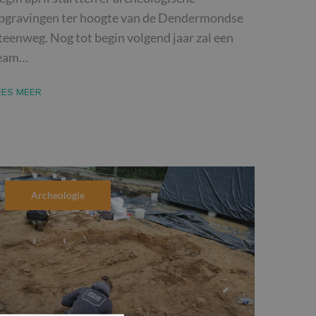
pgravingen ter hoogte van de Dendermondse
teenweg. Nog tot begin volgend jaar zal een
eam…
EES MEER
Archeologie