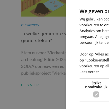
We geven om
Wij gebruiken co
voorkeuren te on
01/04/2025
Analytics om het 
In welke gemeente wil jij jouw schop in 
omgaan. Alle ge
grond steken?
persoonlijk te ide
Stem nu voor ‘Vierkante Meter: Iedereen
Door op "Alles ac
archeoloog’ Editie 2025 In 2025 organiseert
op "Cookie-inste
voorkeuren op el
SOLVA opnieuw een editie van het
Lees verder
publieksproject “Vierkante…
Strikt
LEES MEER
noodzakelijk