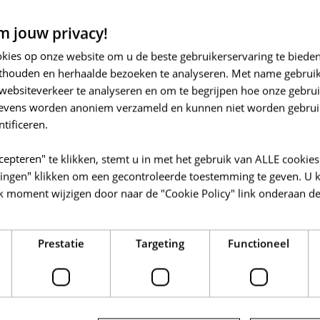
 jouw privacy!
okies op onze website om u de beste gebruikerservaring te biede
thouden en herhaalde bezoeken te analyseren. Met name gebrui
21/03/2025
0
websiteverkeer te analyseren en om te begrijpen hoe onze gebrui
de
Solva Dienst Archeologie aan het werk in
S
gevens worden anoniem verzameld en kunnen niet worden gebrui
de Romeinse vicus van Velzeke!
g
ntificeren.
o
Naar aanleiding van de geplande aanleg van een
cepteren" te klikken, stemt u in met het gebruik van ALLE cookies
B
bufferbekken met bijhorende rioleringswerken
llingen" klikken om een gecontroleerde toestemming te geven. U 
i
k moment wijzigen door naar de "Cookie Policy" link onderaan de
tussen de Kerklandstraat en de Provinciebaan te
j
Velzeke…
d
Prestatie
Targeting
Functioneel
LEES MEER
L