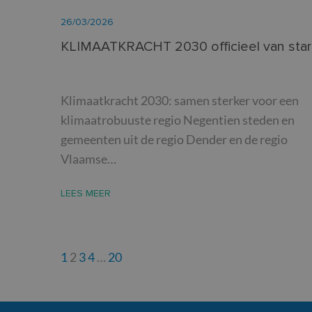
Naam
_cfuvid
26/03/2026
_ga
YSC
KLIMAATKRACHT 2030 officieel van star
__Secure-ROLLOU
VISITOR_INFO1_LIV
VISITOR_PRIVACY_
Klimaatkracht 2030: samen sterker voor een
_ga_8JGFN13RXQ
klimaatrobuuste regio Negentien steden en
gemeenten uit de regio Dender en de regio
Vlaamse…
LEES MEER
1
2
3
4
…
20