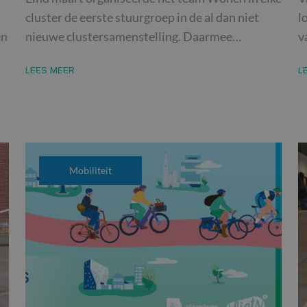
cluster de eerste stuurgroep in de al dan niet
l
en
nieuwe clustersamenstelling. Daarmee…
v
LEES MEER
L
Mobiliteit