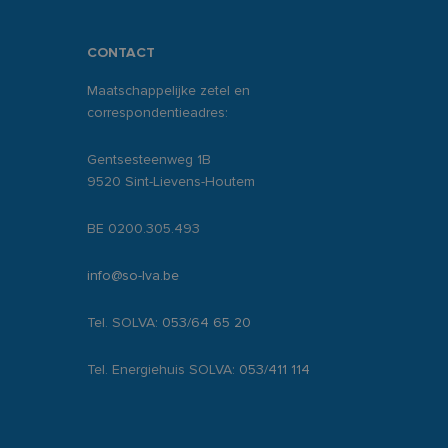
CONTACT
Maatschappelijke zetel en
correspondentieadres:
Gentsesteenweg 1B
9520 Sint-Lievens-Houtem
BE 0200.305.493
info@so-lva.be
Tel. SOLVA:
053/64 65 20
Tel. Energiehuis SOLVA:
053/411 114