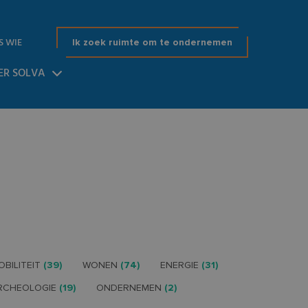
S WIE
Ik zoek ruimte om te ondernemen
ER SOLVA
OBILITEIT
(39)
WONEN
(74)
ENERGIE
(31)
RCHEOLOGIE
(19)
ONDERNEMEN
(2)