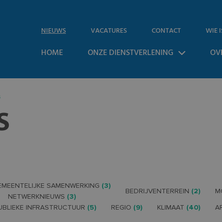
NIEUWS
VACATURES
CONTACT
WIE I
HOME
ONZE DIENSTVERLENING
OV
s
S
EMEENTELIJKE SAMENWERKING
(3)
BEDRIJVENTERREIN
(2)
M
NETWERKNIEUWS
(3)
UBLIEKE INFRASTRUCTUUR
(5)
REGIO
(9)
KLIMAAT
(40)
A