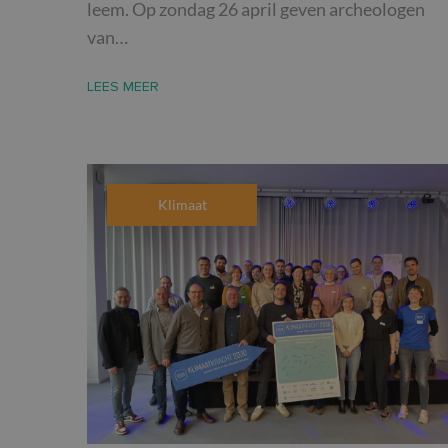
leem. Op zondag 26 april geven archeologen
Strikt noodzakelijke
accountbeheer. De we
van…
Naam
LEES MEER
CookieScriptConse
PHPSESSID
Klimaat
__cf_bm
inc_optin_never_se
popup-1
Naam
Naam