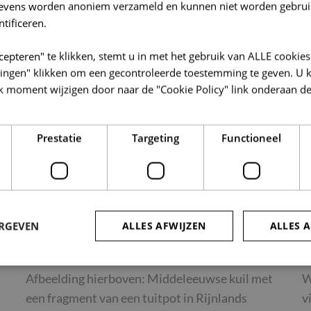
gevens worden anoniem verzameld en kunnen niet worden gebrui
Archeologie
ntificeren.
cepteren" te klikken, stemt u in met het gebruik van ALLE cookies
llingen" klikken om een gecontroleerde toestemming te geven. U 
k moment wijzigen door naar de "Cookie Policy" link onderaan de
Prestatie
Targeting
Functioneel
21/04/2026
2
Opgraving Denderleeuw Centrumstraten
V
ERGEVEN
ALLES AFWIJZEN
ALLES 
H
Afbeelding hierboven: Middeleeuwse kuil met
W
trikt noodzakelijk
Prestatie
Targeting
Functioneel
Niet-geclassificee
een fragment van een tuitpot in Rijnlands
v