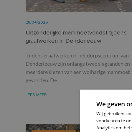
28/04/2026
Uitzonderlijke mammoetvondst tijdens
graafwerken in Denderleeuw
Tijdens graafwerken in het dorpscentrum van
Denderleeuw zijn onlangs twee slagtanden en
meerdere kiezen van een wolharige mammoet
gevonden. De…
LEES MEER
We geven om
Wij gebruiken co
voorkeuren te on
Analytics om het 