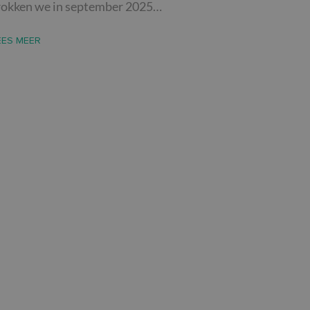
rokken we in september 2025…
elding en
EES MEER
-Script.com-service
 onthouden. De
oodzakelijk om
sis van de PHP-taal.
leinden die wordt
ies te onderhouden.
gegenereerd
iek zijn voor de
ouden van een
 pagina's.
d te maken tussen
site, om geldige
ik van hun website.