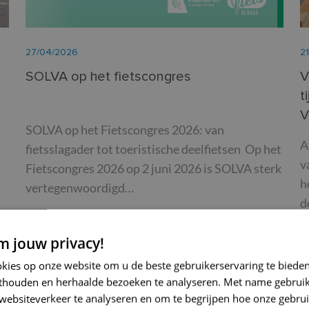
27/04/2026
2
SOLVA op het fietscongres
V
t
V
SOLVA op het Fietscongres 2026: van
A
fietsslagader tot toeristische deelfietsen Op het
v
Fietscongres 2026 op 2 juni 2026 is SOLVA sterk
h
vertegenwoordigd…
d
LEES MEER
L
 jouw privacy!
okies op onze website om u de beste gebruikerservaring te biede
thouden en herhaalde bezoeken te analyseren. Met name gebrui
websiteverkeer te analyseren en om te begrijpen hoe onze gebrui