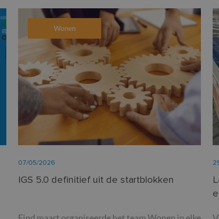
Wonen
07/05/2026
2
IGS 5.0 definitief uit de startblokken
L
e
Eind maart organiseerde het team Wonen in elke
V