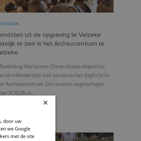
1/04/2026
ondsten uit de opgraving te Velzeke
ijdelijk te zien in het Archeocentrum te
elzeke
fbeelding hierboven: Deze rituele depositie
an drinkbekertjes ziet opnieuw het daglicht in
et Archeocentrum. De recente opgravingen
oor SOLVA in…
×
EES MEER
n, door uw
ken we Google
kers met de site