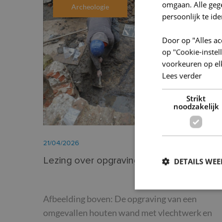
omgaan. Alle ge
Archeologie
persoonlijk te ide
Door op "Alles ac
op "Cookie-inste
voorkeuren op el
Lees verder
Strikt
noodzakelijk
21/04/2026
Lezing over opgraving Ronse Stadhuis
DETAILS WE
Afbeelding boven: De opgraving van een
S
omgevallen houten wand met vlechtwerk en