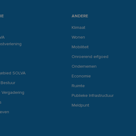
IE
ANDERE
Klimaat
VA
Wonen
stverlening
Mobiliteit
Onroerend erfgoed
Ondernemen
gebied SOLVA
Economie
 Bestuur
Ruimte
 Vergadering
Publieke Infrastructuur
s
Meldpunt
ieven