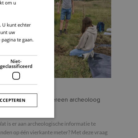
kt om u
Archeologie
. U kunt echter
kunt uw
 pagina te gaan.
Niet-
geclassificeerd
7/03/2026
ierkante meter: Iedereen archeoloog
ACCEPTEREN
erzele
at is er aan archeologische informatie te
rd
inden op één vierkante meter? Met deze vraag