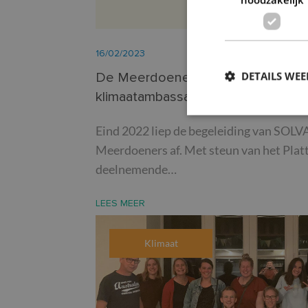
16/02/2023
DETAILS WE
De Meerdoeners: naar zelfsturend
klimaatambassadeurs en leidraad vo
Eind 2022 liep de begeleiding van SOLVA
S
Meerdoeners af. Met steun van het Plat
deelnemende…
Strikt noodzakelijke
accountbeheer. De we
LEES MEER
Naam
CookieScriptConse
Klimaat
PHPSESSID