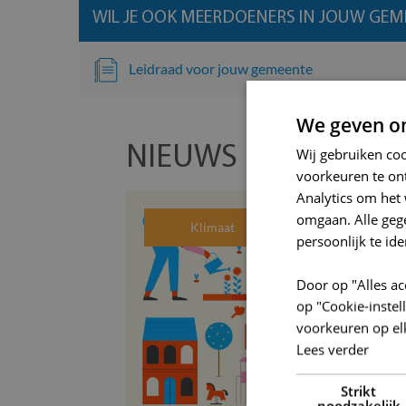
WIL JE OOK MEERDOENERS IN JOUW GEME
Leidraad voor jouw gemeente
We geven om
NIEUWS
Wij gebruiken co
voorkeuren te on
Analytics om het 
omgaan. Alle ge
Klimaat
persoonlijk te ide
Door op "Alles ac
op "Cookie-inste
voorkeuren op el
Lees verder
Strikt
noodzakelijk