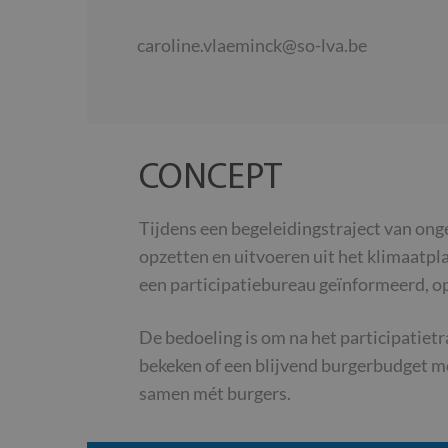
caroline.vlaeminck@so-lva.be
CONCEPT
Tijdens een begeleidingstraject van on
opzetten en uitvoeren uit het klimaatpl
een participatiebureau geïnformeerd, op
De bedoeling is om na het participatie
bekeken of een blijvend burgerbudget m
samen mét burgers.