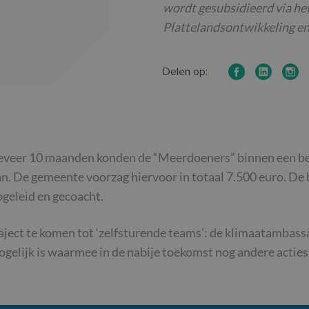
wordt gesubsidieerd via h
Plattelandsontwikkeling en
Delen op:
geveer 10 maanden konden de “Meerdoeners” binnen een bep
an. De gemeente voorzag hiervoor in totaal 7.500 euro. De 
geleid en gecoacht.
traject te komen tot ‘zelfsturende teams’: de klimaatamb
ogelijk is waarmee in de nabije toekomst nog andere actie