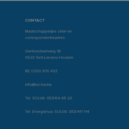
CONTACT
Maatschappelijke zetel en
correspondentieadres:
Gentsesteenweg 1B
9520 Sint-Lievens-Houtem
BE 0200.305.493
info@so-lva.be
Tel. SOLVA:
053/64 65 20
Tel. Energiehuis SOLVA:
053/411 114