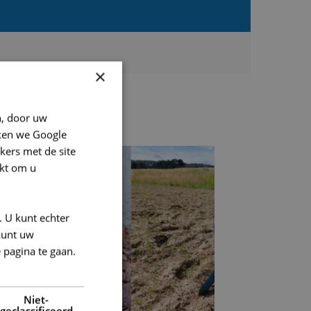
×
n, door uw
ken we Google
kers met de site
kt om u
. U kunt echter
kunt uw
 pagina te gaan.
Niet-
geclassificeerd