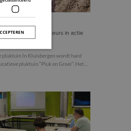
ACCEPTEREN
n: klimaatambassadeurs in actie
e pluktuin In Kluisbergen wordt hard
rd
ucatieve pluktuin “Pluk en Groei”. Het…
elding en
-Script.com-service
 onthouden. De
oodzakelijk om
sis van de PHP-taal.
leinden die wordt
ies te onderhouden.