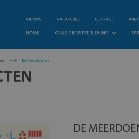
NIEUWS
VACATURES
CONTACT
WIE I
HOME
ONZE DIENSTVERLENING
OV
ten
De Meerdoeners
CTEN
DE MEERDOE