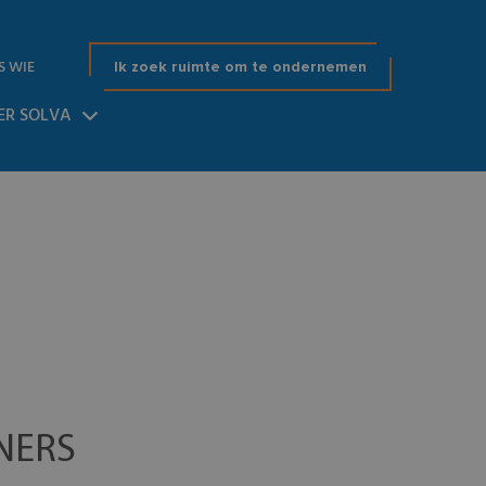
S WIE
Ik zoek ruimte om te ondernemen
ER SOLVA
NERS