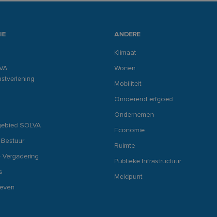
IE
ANDERE
Klimaat
VA
Wonen
stverlening
Mobiliteit
Onroerend erfgoed
Ondernemen
gebied SOLVA
Economie
 Bestuur
Ruimte
 Vergadering
Publieke Infrastructuur
s
Meldpunt
ieven