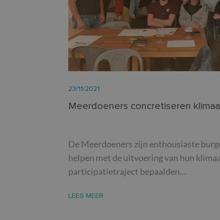
__cf_bm
inc_optin_never_se
popup-1
23/11/2021
Meerdoeners concretiseren klimaa
Naam
Naam
Naam
_cfuvid
_ga
YSC
De Meerdoeners zijn enthousiaste burge
helpen met de uitvoering van hun klimaa
__Secure-ROLLOU
VISITOR_INFO1_LIV
participatietraject bepaalden…
VISITOR_PRIVACY_
_ga_8JGFN13RXQ
LEES MEER