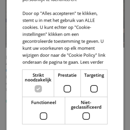
Door op "Alles accepteren" te klikken,
stemt u in met het gebruik van ALLE
cookies. U kunt echter op "Cookie-
instellingen" klikken om een
gecontroleerde toestemming te geven. U
kunt uw voorkeuren op elk moment
wijzigen door naar de "Cookie Policy" link
LEADER-project Mobimaatwerkers in Vlaamse
Au
onderaan de pagina te gaan.
Lees verder
Ardennen tot Dender
Kli
Klimaat en Energie
Wis
Strikt
Prestatie
Targeting
Bottom-up versterken van landelijke dorpskernen via voldoende
tij
noodzakelijk
en efficiënte duurzame mobiliteitsoplossingen Het Netwerk
LE
Duurzame Mobiliteit (NDM) diende in het voorjaar…
LEES MEER
Functioneel
Niet-
geclassificeerd