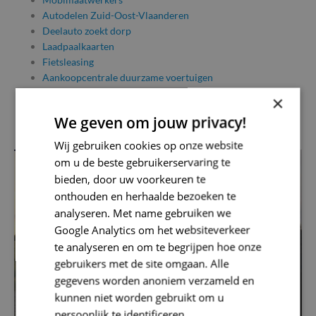
Autodelen Zuid-Oost-Vlaanderen
Deelauto zoekt dorp
Laadpaalkaarten
Fietsleasing
Aankoopcentrale duurzame voertuigen
Hoppinpunten
×
Fietsinfrastructuur
We geven om jouw privacy!
Schoolomgevingen
Wij gebruiken cookies op onze website
om u de beste gebruikerservaring te
bieden, door uw voorkeuren te
onthouden en herhaalde bezoeken te
analyseren. Met name gebruiken we
Google Analytics om het websiteverkeer
te analyseren en om te begrijpen hoe onze
gebruikers met de site omgaan. Alle
gegevens worden anoniem verzameld en
kunnen niet worden gebruikt om u
persoonlijk te identificeren.