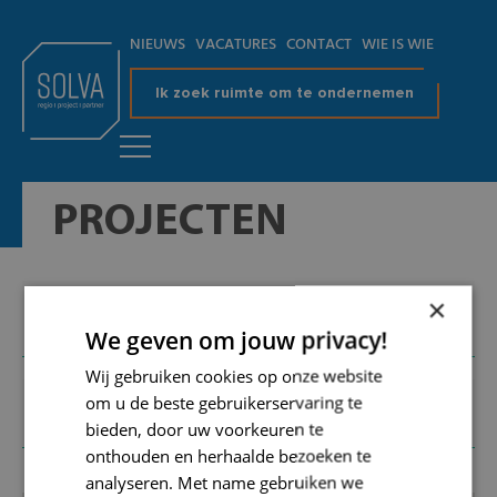
NIEUWS
VACATURES
CONTACT
WIE IS WIE
Ik zoek ruimte om te ondernemen
PROJECTEN
×
TYPE
GEMEENTE
ONDERZOEK
We geven om jouw privacy!
Wij gebruiken cookies op onze website
om u de beste gebruikerservaring te
CONTEXT
bieden, door uw voorkeuren te
onthouden en herhaalde bezoeken te
analyseren. Met name gebruiken we