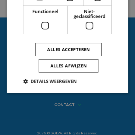
Functioneel
Niet-
geclassificeerd
ALLES ACCEPTEREN
ALLES AFWIJZEN
NAVIGATIE
DETAILS WEERGEVEN
ANDERE
CONTACT
Strikt noodzakelijk
Prestatie
Targeting
Functioneel
Niet-geclassificeerd
Strikt noodzakelijke cookies maken de
kernfunctionaliteiten van de website mogelijk, zoals
2026 © SOLVA. All Rights Reserved.
gebruikersaanmelding en accountbeheer. De