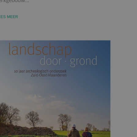
erkgebouw…
elding en
EES MEER
-Script.com-service
 onthouden. De
oodzakelijk om
sis van de PHP-taal.
leinden die wordt
ies te onderhouden.
gegenereerd
iek zijn voor de
ouden van een
 pagina's.
d te maken tussen
site, om geldige
ik van hun website.