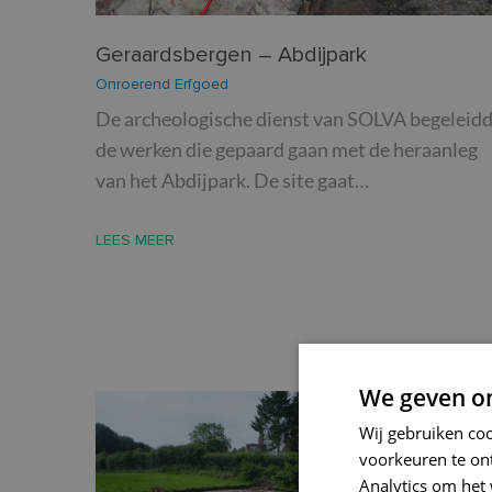
Geraardsbergen – Abdijpark
Onroerend Erfgoed
De archeologische dienst van SOLVA begeleid
de werken die gepaard gaan met de heraanleg
van het Abdijpark. De site gaat…
LEES MEER
We geven om
Wij gebruiken co
voorkeuren te on
Analytics om het 