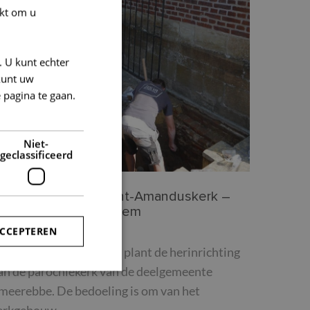
kt om u
. U kunt echter
kunt uw
 pagina te gaan.
Niet-
geclassificeerd
eraardsbergen – Sint-Amanduskerk –
meerebbe-Vloerzegem
nroerend Erfgoed
ACCEPTEREN
e stad Geraardsbergen plant de herinrichting
an de parochiekerk van de deelgemeente
meerebbe. De bedoeling is om van het
rd