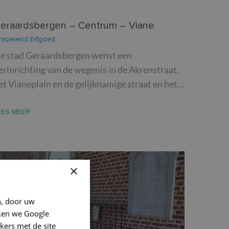
eraardsbergen – Centrum – Viane
nroerend Erfgoed
e stad Geraardsbergen wenst een
erinrichting van de wegenis in de Akrenstraat,
et Vianeplain en de gelijknamige straat en het…
EES MEER
×
n, door uw
ken we Google
kers met de site