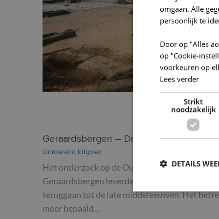
omgaan. Alle ge
persoonlijk te ide
Door op "Alles ac
op "Cookie-inste
voorkeuren op el
Lees verder
Strikt
noodzakelijk
Geraardsbergen – Driepikkel
Onroerend Erfgoed
DETAILS WE
Het onderzoek op de Oudenberg te
Geraardsbergen leverde sporen op die
teruggaan tot de late middeleeuwen. Het betre
meer bepaald…
S