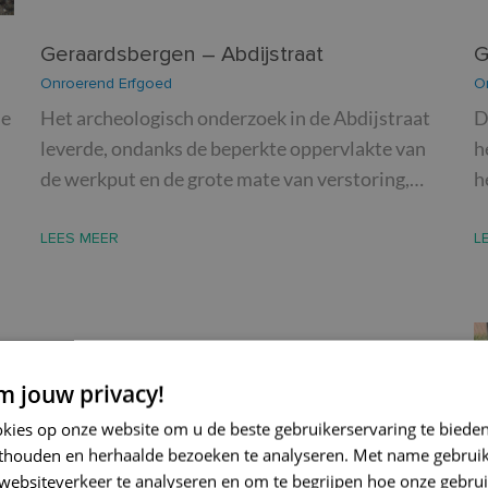
Geraardsbergen – Abdijstraat
G
Onroerend Erfgoed
O
de
Het archeologisch onderzoek in de Abdijstraat
D
leverde, ondanks de beperkte oppervlakte van
h
de werkput en de grote mate van verstoring,…
h
LEES MEER
L
 jouw privacy!
okies op onze website om u de beste gebruikerservaring te biede
thouden en herhaalde bezoeken te analyseren. Met name gebrui
websiteverkeer te analyseren en om te begrijpen hoe onze gebrui