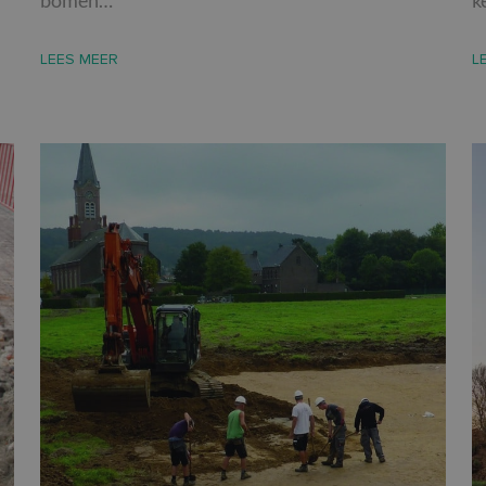
bomen…
k
 cookies maken de kernfunctionaliteiten van de website mogelijk, zoals gebruikersaanm
bsite kan niet goed worden gebruikt zonder de strikt noodzakelijke cookies.
LEES MEER
L
Aanbieder /
Vervaldatum
Omschrijving
Domein
nt
4 weken 2
Deze cookie wordt gebruikt door de Cookie
CookieScript
dagen
om de cookievoorkeuren van bezoekers te
www.so-
cookie-banner van Cookie-Script.com is n
lva.be
correct te werken.
Sessie
Cookie gegenereerd door applicaties op ba
PHP.net
Dit is een identificator voor algemene doe
www.so-
gebruikt om variabelen van gebruikerssess
lva.be
Het is normaal gesproken een willekeurig 
nummer, hoe het wordt gebruikt, kan specif
site, maar een goed voorbeeld is het beh
ingelogde status voor een gebruiker tussen
Google Privacy Policy
29 minuten
Deze cookie wordt gebruikt om onderschei
Cloudflare
56 seconden
mensen en bots. Dit is gunstig voor de web
Inc.
rapporten te kunnen maken over het gebru
.vimeo.com
e_again-
.so-lva.be
1 maand 3
Bepaalt het pop-up gedrag.
weken
Aanbieder /
Vervaldatum
Omschrijving
Aanbieder
Domein