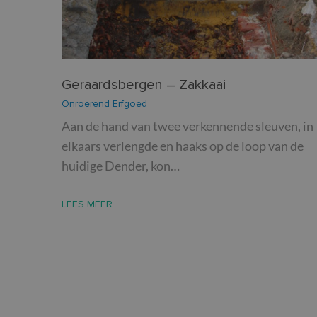
Naam
Naam
_cfuvid
_ga
YSC
__Secure-ROLLOU
VISITOR_INFO1_LIV
Geraardsbergen – Zakkaai
VISITOR_PRIVACY_
Onroerend Erfgoed
_ga_8JGFN13RXQ
Aan de hand van twee verkennende sleuven, in
elkaars verlengde en haaks op de loop van de
huidige Dender, kon…
LEES MEER