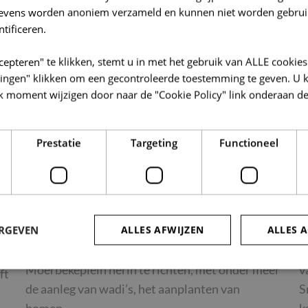
gevens worden anoniem verzameld en kunnen niet worden gebrui
ntificeren.
cepteren" te klikken, stemt u in met het gebruik van ALLE cookies
llingen" klikken om een gecontroleerde toestemming te geven. U 
k moment wijzigen door naar de "Cookie Policy" link onderaan de
Prestatie
Targeting
Functioneel
Geraardsbergen – Moerbekeplein –
G
Moerbeke
S
Onroerend Erfgoed
O
ERGEVEN
ALLES AFWIJZEN
ALLES 
De stad Geraardsbergen wenst het
D
Moerbekeplein herin te richten, met onder meer
v
ft
de aanleg van wadi’s, het aanplanten van
S
trikt noodzakelijk
Prestatie
Targeting
Functioneel
Niet-geclassificee