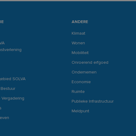
IE
ANDERE
Klimaat
VA
Wonen
stverlening
Mobiliteit
Onroerend erfgoed
Ondernemen
gebied SOLVA
Economie
 Bestuur
Ruimte
 Vergadering
Publieke Infrastructuur
s
Meldpunt
ieven