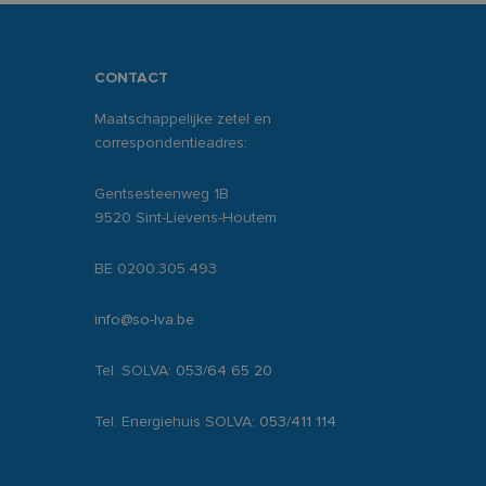
CONTACT
Maatschappelijke zetel en
correspondentieadres:
Gentsesteenweg 1B
9520 Sint-Lievens-Houtem
BE 0200.305.493
info@so-lva.be
Tel. SOLVA:
053/64 65 20
Tel. Energiehuis SOLVA:
053/411 114