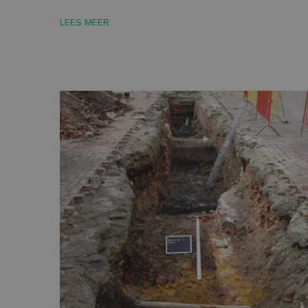
Strikt noodzakelijke
LEES MEER
accountbeheer. De we
Naam
CookieScriptConse
PHPSESSID
__cf_bm
inc_optin_never_se
popup-1
Naam