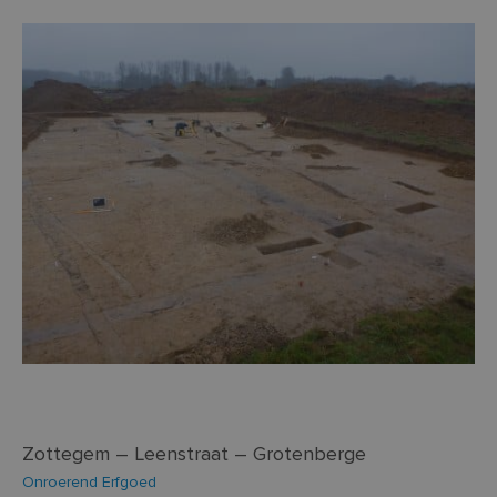
Functioneel
Niet-geclassificeerd
Strikt noodzakelijke cookies maken de
kernfunctionaliteiten van de website mogelijk, zoals
gebruikersaanmelding en accountbeheer. De
website kan niet goed worden gebruikt zonder de
strikt noodzakelijke cookies.
Aanbieder /
Naam
Vervaldatum
Omsc
Domein
CookieScriptConsent
4 weken 2
Deze
CookieScript
dagen
word
www.so-
door
lva.be
Scri
om 
cook
van 
onth
cook
van 
Scri
nood
corr
PHPSESSID
Sessie
Cook
PHP.net
gege
www.so-
Zottegem – Leenstraat – Grotenberge
appl
lva.be
basi
Onroerend Erfgoed
taal.
Google