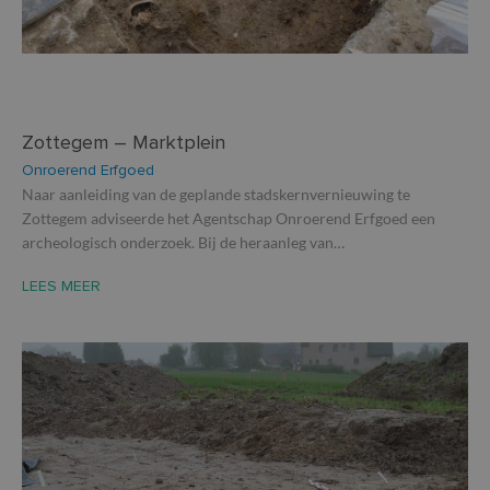
te k
over
van 
inc_optin_never_see_again-
.so-lva.be
1 maand 3
Bepa
popup-1
weken
up g
Zottegem – Marktplein
Onroerend Erfgoed
Aanbieder /
Naam
Vervaldatum
O
Naar aanleiding van de geplande stadskernvernieuwing te
Aanbieder
Domein
Naam
Vervaldatum
Omschrijving
/ Domein
Zottegem adviseerde het Agentschap Onroerend Erfgoed een
_cfuvid
.vimeo.com
Sessie
De
archeologisch onderzoek. Bij de heraanleg van…
ge
_ga
1 jaar 1
Deze cookienaam
Google
Aanbieder /
Naam
Vervaldatum
Omschrijvi
b
maand
is gekoppeld aan
LLC
Domein
ge
Google Universal
.so-lva.be
LEES MEER
ge
Analytics - wat ee
YSC
Sessie
Deze cooki
Google LLC
o
belangrijke updat
door YouT
.youtube.com
ge
is van de meer
ingesteld 
te
algemeen
weergaven
d
gebruikte
ingesloten 
co
analyseservice va
te houden.
de
Google. Deze
b
cookie wordt
VISITOR_INFO1_LIVE
5 maanden 4
Deze cooki
Google LLC
pe
gebruikt om unie
weken
door YouT
.youtube.com
di
gebruikers te
ingesteld 
ve
onderscheiden
gebruikers
door een
bij te hou
__Secure-ROLLOUT_TOKEN
.youtube.com
5 maanden 4
willekeurig
YouTube-vi