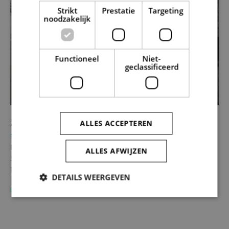
Strikt
Prestatie
Targeting
noodzakelijk
Functioneel
Niet-
geclassificeerd
Zottegem – Egmontkasteel
ALLES ACCEPTEREN
Onroerend Erfgoed
In het kader van de restauratie van het Egmontkasteel voerde
ALLES AFWIJZEN
SOLVA een archeologisch onderzoek uit. De bouw van het
kasteel…
DETAILS WEERGEVEN
LEES MEER
Strikt noodzakelijk
Prestatie
Targeting