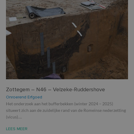
weken
gegenereerd
in sites zijn
nummer toe te
ingesloten;
VISITOR_PRIVACY_METADATA
5 maanden 4
wijzen als klant-ID
De
YouTube
ook bepale
Het is opgenome
weken
ge
.youtube.com
websitebez
in elk
t
nieuwe of 
paginaverzoek op
de
versie van 
een site en wordt
pr
YouTube-in
gebruikt om
v
gebruikt.
bezoekers-, sessie
in
en
si
campagnegegeve
He
te berekenen voo
ge
de
t
analyserapporten
de
van de site.
be
ve
pr
_ga_8JGFN13RXQ
.so-lva.be
1 jaar 1
Deze cookie word
in
maand
gebruikt door
h
Google Analytics
w
om de sessiestatu
ge
te behouden.
Zottegem – N46 – Velzeke-Ruddershove
t
se
Onroerend Erfgoed
Het onderzoek aan het bufferbekken (winter 2024 – 2025)
situeert zich aan de zuidelijke rand van de Romeinse nederzetting
(vicus)….
LEES MEER