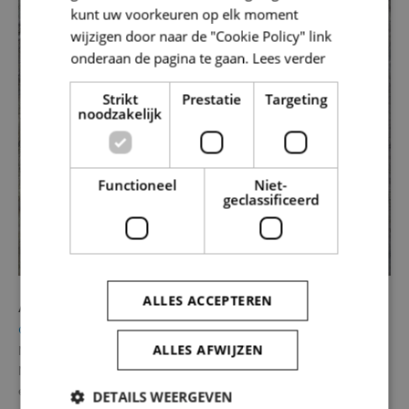
kunt uw voorkeuren op elk moment
wijzigen door naar de "Cookie Policy" link
onderaan de pagina te gaan.
Lees verder
Strikt
Prestatie
Targeting
noodzakelijk
Functioneel
Niet-
geclassificeerd
ALLES ACCEPTEREN
Aalst – N411 – Baardegem
Onroerend Erfgoed
ALLES AFWIJZEN
Naar aanleiding van geplande wegen- en rioleringswerken aan de
N411 in Baardegem voerde SOLVA, in opdracht van Stad Aalst,
een…
DETAILS WEERGEVEN