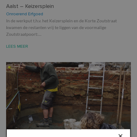
Aalst – Keizersplein
Onroerend Erfgoed
In de werkput t.h.v. het Keizersplein en de Korte Zoutstraat
kwamen de restanten vrij te liggen van de voormalige
Zoutstraatpoort:…
LEES MEER
×