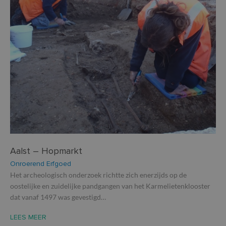
Aalst – Hopmarkt
Onroerend Erfgoed
Het archeologisch onderzoek richtte zich enerzijds op de
oostelijke en zuidelijke pandgangen van het Karmelietenklooster
dat vanaf 1497 was gevestigd…
LEES MEER