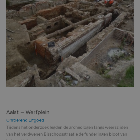
Aalst – Werfplein
Onroerend Erfgoed
Tijdens het onderzoek legden de archeologen langs weerszijden
van het verdwenen Bisschopsstraatje de funderingen bloot van