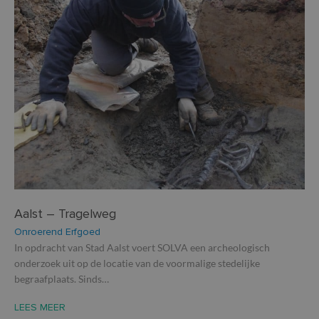
Aalst – Tragelweg
Onroerend Erfgoed
In opdracht van Stad Aalst voert SOLVA een archeologisch
onderzoek uit op de locatie van de voormalige stedelijke
begraafplaats. Sinds…
LEES MEER