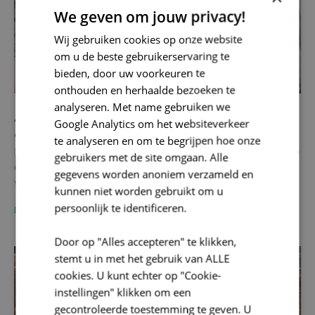
We geven om jouw privacy!
Wij gebruiken cookies op onze website
om u de beste gebruikerservaring te
bieden, door uw voorkeuren te
onthouden en herhaalde bezoeken te
analyseren. Met name gebruiken we
Aalst – Korte Nieuwstraat
Google Analytics om het websiteverkeer
Onroerend Erfgoed
te analyseren en om te begrijpen hoe onze
In navolging van de bouw van een ondergrondse parkeergarage op
gebruikers met de site omgaan. Alle
de Hopmarkt in Aalst voorziet het stadsbestuur de herinrichting
gegevens worden anoniem verzameld en
van…
kunnen niet worden gebruikt om u
persoonlijk te identificeren.
LEES MEER
Door op "Alles accepteren" te klikken,
stemt u in met het gebruik van ALLE
cookies. U kunt echter op "Cookie-
instellingen" klikken om een
gecontroleerde toestemming te geven. U