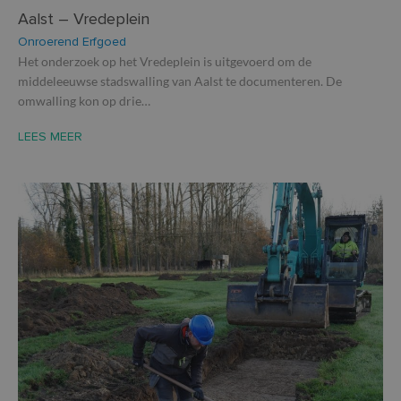
Aalst – Vredeplein
Onroerend Erfgoed
Het onderzoek op het Vredeplein is uitgevoerd om de
middeleeuwse stadswalling van Aalst te documenteren. De
omwalling kon op drie…
LEES MEER