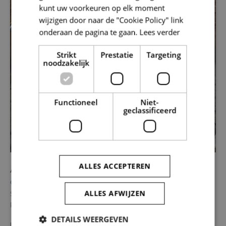
kunt uw voorkeuren op elk moment
wijzigen door naar de "Cookie Policy" link
onderaan de pagina te gaan.
Lees verder
Strikt
Prestatie
Targeting
noodzakelijk
Functioneel
Niet-
geclassificeerd
ALLES ACCEPTEREN
Aalst – Molenstraat
Onroerend Erfgoed
ALLES AFWIJZEN
Stad Aalst plant de heraanleg van de Molenstraat. De Molenstraat
kent een rijke geschiedenis. Dat vertaalt zich ook in een…
DETAILS WEERGEVEN
LEES MEER